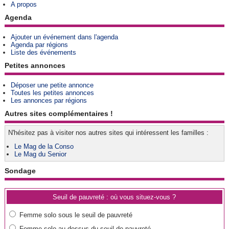
A propos
Agenda
Ajouter un événement dans l'agenda
Agenda par régions
Liste des événements
Petites annonces
Déposer une petite annonce
Toutes les petites annonces
Les annonces par régions
Autres sites complémentaires !
N'hésitez pas à visiter nos autres sites qui intéressent les familles :
Le Mag de la Conso
Le Mag du Senior
Sondage
Seuil de pauvreté : où vous situez-vous ?
Femme solo sous le seuil de pauvreté
Femme solo au-dessus du seuil de pauvreté