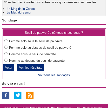
N'hésitez pas à visiter nos autres sites qui intéressent les familles :
Le Mag de la Conso
Le Mag du Senior
Sondage
Seuil de pauvreté : où vous situez-vous ?
Femme solo sous le seuil de pauvreté
Femme solo au-dessus du seuil de pauvreté
Homme sous le seuil de pauvreté
Homme au-dessus du seuil de pauvreté
Voir les résultats
Voir tous les sondages
Suivez-nous !
© 2005-2026 - Parent-Solo édité par
My Beautiful Company
-
Plan
-
Mentions légales
-