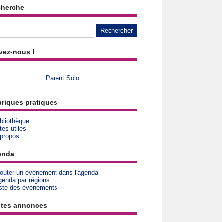
cherche
vez-nous !
Parent Solo
riques pratiques
bliothèque
tes utiles
 propos
enda
jouter un événement dans l'agenda
genda par régions
iste des événements
ites annonces