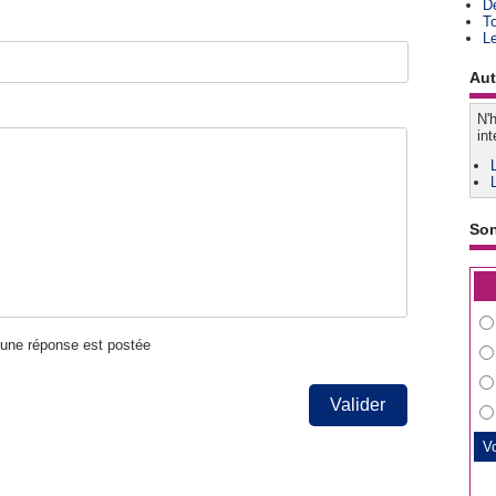
D
T
L
Aut
N'h
int
So
u'une réponse est postée
Valider