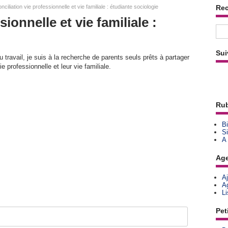
ciliation vie professionnelle et vie familiale : étudiante sociologie
Re
ionnelle et vie familiale :
Sui
travail, je suis à la recherche de parents seuls prêts à partager
ie professionnelle et leur vie familiale.
Rub
Bi
Si
A
Ag
A
A
L
Pet