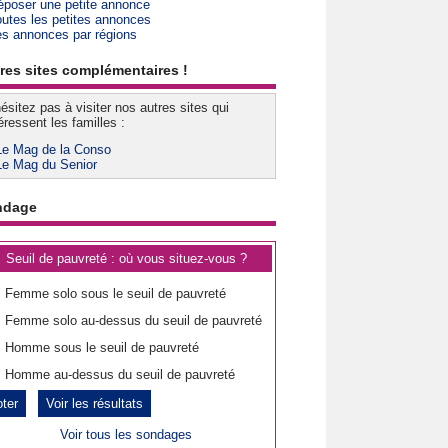
époser une petite annonce
outes les petites annonces
es annonces par régions
res sites complémentaires !
ésitez pas à visiter nos autres sites qui
éressent les familles :
Le Mag de la Conso
Le Mag du Senior
ndage
Seuil de pauvreté : où vous situez-vous ?
Femme solo sous le seuil de pauvreté
Femme solo au-dessus du seuil de pauvreté
Homme sous le seuil de pauvreté
Homme au-dessus du seuil de pauvreté
Voir les résultats
Voir tous les sondages