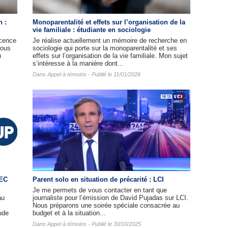
n :
Monoparentalité et effets sur l’organisation de la
vie familiale : étudiante en sociologie
cence
Je réalise actuellement un mémoire de recherche en
nous
sociologie qui porte sur la monoparentalité et ses
n
effets sur l’organisation de la vie familiale. Mon sujet
s’intéresse à la manière dont...
Dans
Appel à témoins
- Publié le 11/01/2026
HEC
Parent solo en situation de précarité : LCI
Je me permets de vous contacter en tant que
au
journaliste pour l’émission de David Pujadas sur LCI.
Nous préparons une soirée spéciale consacrée au
ude
budget et à la situation...
Dans
Appel à témoins
- Publié le 30/10/2025