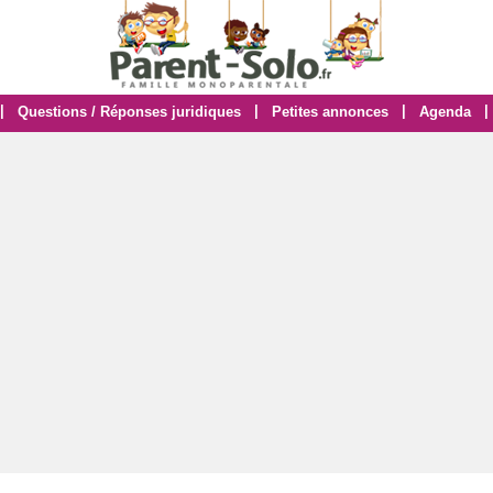
|
|
|
|
Questions / Réponses juridiques
Petites annonces
Agenda