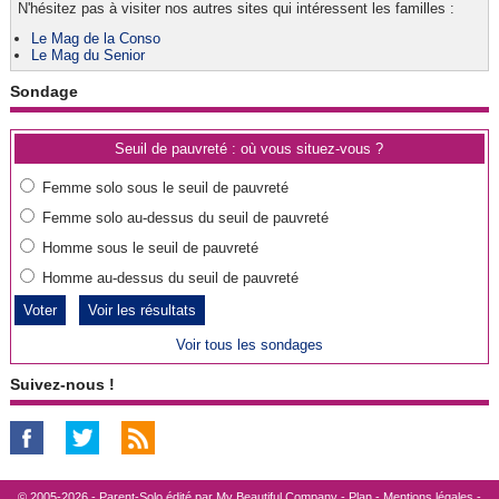
N'hésitez pas à visiter nos autres sites qui intéressent les familles :
Le Mag de la Conso
Le Mag du Senior
Sondage
Seuil de pauvreté : où vous situez-vous ?
Femme solo sous le seuil de pauvreté
Femme solo au-dessus du seuil de pauvreté
Homme sous le seuil de pauvreté
Homme au-dessus du seuil de pauvreté
Voir les résultats
Voir tous les sondages
Suivez-nous !
© 2005-2026 - Parent-Solo édité par
My Beautiful Company
-
Plan
-
Mentions légales
-