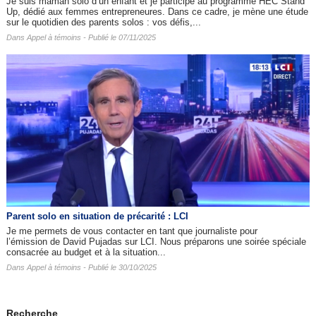
Je suis maman solo d’un enfant et je participe au programme HEC Stand
Up, dédié aux femmes entrepreneures. Dans ce cadre, je mène une étude
sur le quotidien des parents solos : vos défis,...
Dans
Appel à témoins
- Publié le 07/11/2025
Parent solo en situation de précarité : LCI
Je me permets de vous contacter en tant que journaliste pour
l’émission de David Pujadas sur LCI. Nous préparons une soirée spéciale
consacrée au budget et à la situation...
Dans
Appel à témoins
- Publié le 30/10/2025
Recherche