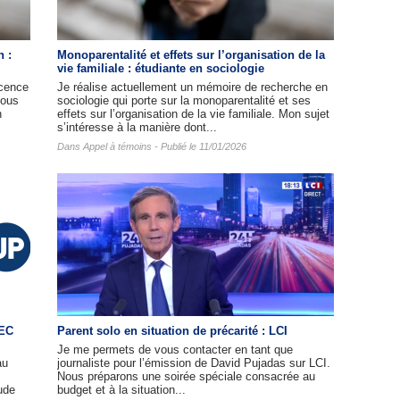
n :
Monoparentalité et effets sur l’organisation de la
vie familiale : étudiante en sociologie
cence
Je réalise actuellement un mémoire de recherche en
nous
sociologie qui porte sur la monoparentalité et ses
n
effets sur l’organisation de la vie familiale. Mon sujet
s’intéresse à la manière dont...
Dans
Appel à témoins
- Publié le 11/01/2026
HEC
Parent solo en situation de précarité : LCI
Je me permets de vous contacter en tant que
au
journaliste pour l’émission de David Pujadas sur LCI.
Nous préparons une soirée spéciale consacrée au
ude
budget et à la situation...