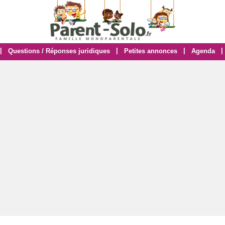
|
|
|
|
Questions / Réponses juridiques
Petites annonces
Agenda