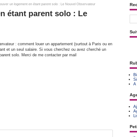
ouver un logement en étant parent solo : Le Nouvel Observateur
Re
 étant parent solo : Le
Sui
servateur : comment louer un appartement (surtout à Paris ou en
fant et un seul salaire. Si vous cherchez ou avez cherché un
arent solo. Merci de me contacter par mail
Rub
Bi
Si
A
Ag
A
A
L
Pet