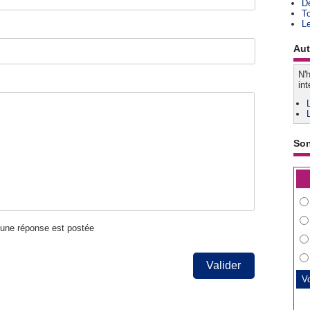
D
T
L
Aut
N'h
int
So
u'une réponse est postée
Valider