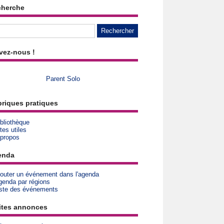
cherche
vez-nous !
Parent Solo
riques pratiques
bliothèque
tes utiles
 propos
enda
jouter un événement dans l'agenda
genda par régions
iste des événements
ites annonces