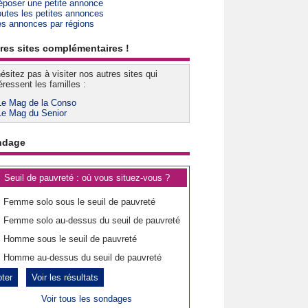
époser une petite annonce
outes les petites annonces
es annonces par régions
res sites complémentaires !
ésitez pas à visiter nos autres sites qui
éressent les familles :
Le Mag de la Conso
Le Mag du Senior
ndage
Seuil de pauvreté : où vous situez-vous ?
Femme solo sous le seuil de pauvreté
Femme solo au-dessus du seuil de pauvreté
Homme sous le seuil de pauvreté
Homme au-dessus du seuil de pauvreté
Voir les résultats
Voir tous les sondages