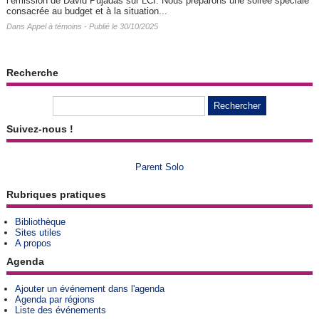
l’émission de David Pujadas sur LCI. Nous préparons une soirée spéciale
consacrée au budget et à la situation...
Dans
Appel à témoins
- Publié le 30/10/2025
Recherche
Suivez-nous !
Parent Solo
Rubriques pratiques
Bibliothèque
Sites utiles
A propos
Agenda
Ajouter un événement dans l'agenda
Agenda par régions
Liste des événements