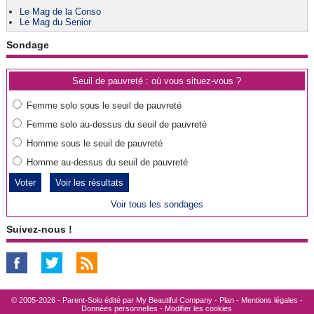
Le Mag de la Conso
Le Mag du Senior
Sondage
Seuil de pauvreté : où vous situez-vous ?
Femme solo sous le seuil de pauvreté
Femme solo au-dessus du seuil de pauvreté
Homme sous le seuil de pauvreté
Homme au-dessus du seuil de pauvreté
Voir les résultats
Voir tous les sondages
Suivez-nous !
© 2005-2026 - Parent-Solo édité par
My Beautiful Company
-
Plan
-
Mentions légales
-
Données personnelles
-
Modifier les cookies