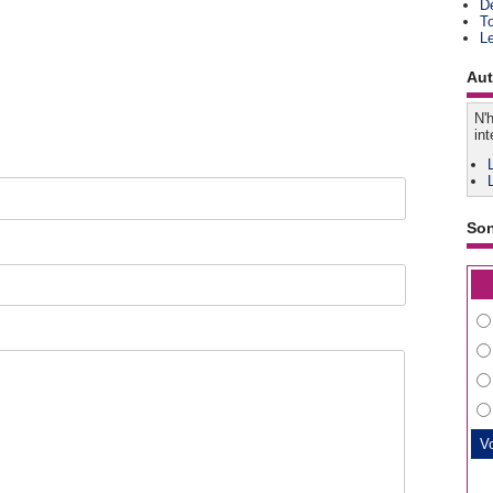
D
T
L
Aut
N'h
int
So