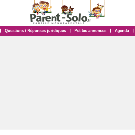
|
|
|
|
Questions / Réponses juridiques
Petites annonces
Agenda