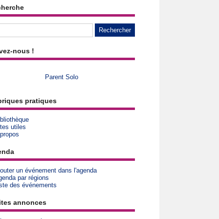
cherche
vez-nous !
Parent Solo
riques pratiques
bliothèque
tes utiles
 propos
enda
jouter un événement dans l'agenda
genda par régions
iste des événements
ites annonces