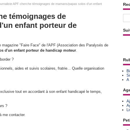
urnaliste APF cherche témoignages de mamans/papas solos d'un enfant
Re
che témoignages de
'un enfant porteur de
Sui
r le magazine "Faire Face" de l'APF (Association des Paralysés de
s d'un enfant porteur de handicap moteur
.
éborder ?
Rub
onnels, aides et suivis scolaires, fratrie... Quelle organisation
Bi
Si
A
Ag
xclusive tout en accordant à son enfant handicapé le temps,
A
A
urs ?
L
à me contacter.
Pet