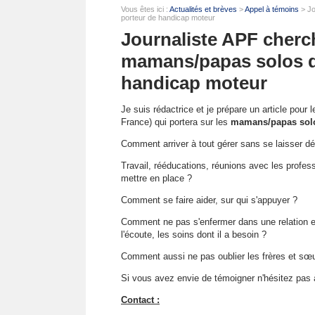
Vous êtes ici :
Actualités et brèves
>
Appel à témoins
> Jo
porteur de handicap moteur
Journaliste APF cher
mamans/papas solos d
handicap moteur
Je suis rédactrice et je prépare un article pou
France) qui portera sur les
mamans/papas solo
Comment arriver à tout gérer sans se laisser d
Travail, rééducations, réunions avec les professi
mettre en place ?
Comment se faire aider, sur qui s'appuyer ?
Comment ne pas s'enfermer dans une relation e
l'écoute, les soins dont il a besoin ?
Comment aussi ne pas oublier les frères et sœ
Si vous avez envie de témoigner n'hésitez pas 
Contact :