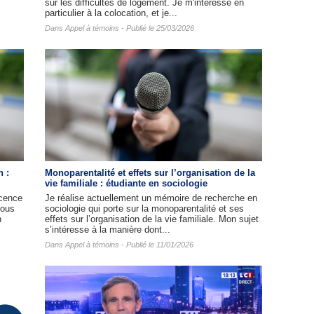
sur les difficultés de logement. Je m'intéresse en
particulier à la colocation, et je...
Dans
Appel à témoins
- Publié le 25/03/2026
n :
Monoparentalité et effets sur l’organisation de la
vie familiale : étudiante en sociologie
cence
Je réalise actuellement un mémoire de recherche en
nous
sociologie qui porte sur la monoparentalité et ses
n
effets sur l’organisation de la vie familiale. Mon sujet
s’intéresse à la manière dont...
Dans
Appel à témoins
- Publié le 11/01/2026