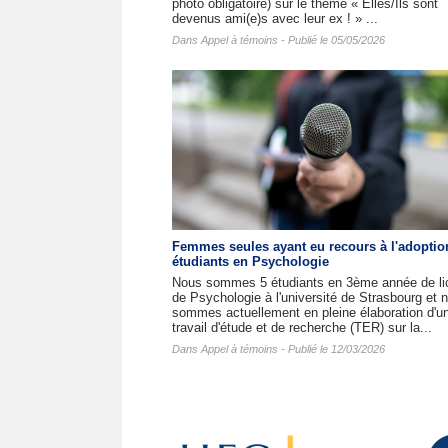
photo obligatoire) sur le thème « Elles/Ils sont
devenus ami(e)s avec leur ex ! » ...
Dans
Appel à témoins
- Publié le 05/05/2026
Femmes seules ayant eu recours à l'adoptio
étudiants en Psychologie
Nous sommes 5 étudiants en 3ème année de li
de Psychologie à l'université de Strasbourg et 
sommes actuellement en pleine élaboration d'u
travail d'étude et de recherche (TER) sur la...
Dans
Appel à témoins
- Publié le 12/03/2026