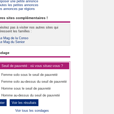
époser une petite annonce
outes les petites annonces
es annonces par régions
res sites complémentaires !
ésitez pas à visiter nos autres sites qui
éressent les familles :
Le Mag de la Conso
Le Mag du Senior
ndage
Seuil de pauvreté : où vous situez-vous ?
Femme solo sous le seuil de pauvreté
Femme solo au-dessus du seuil de pauvreté
Homme sous le seuil de pauvreté
Homme au-dessus du seuil de pauvreté
Voir les résultats
Voir tous les sondages