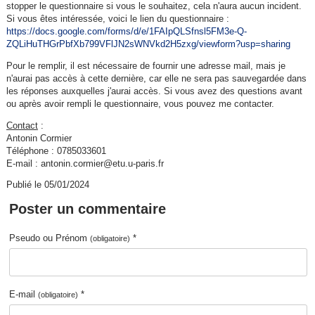
stopper le questionnaire si vous le souhaitez, cela n'aura aucun incident.
Si vous êtes intéressée, voici le lien du questionnaire :
https://docs.google.com/forms/d/e/1FAIpQLSfnsl5FM3e-Q-
ZQLiHuTHGrPbfXb799VFlJN2sWNVkd2H5zxg/viewform?usp=sharing
Pour le remplir, il est nécessaire de fournir une adresse mail, mais je
n'aurai pas accès à cette dernière, car elle ne sera pas sauvegardée dans
les réponses auxquelles j'aurai accès. Si vous avez des questions avant
ou après avoir rempli le questionnaire, vous pouvez me contacter.
Contact
:
Antonin Cormier
Téléphone : 0785033601
E-mail : antonin.cormier@etu.u-paris.fr
Publié le 05/01/2024
Poster un commentaire
Pseudo ou Prénom
*
(obligatoire)
E-mail
*
(obligatoire)