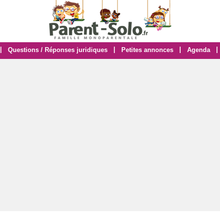
|
|
|
|
Questions / Réponses juridiques
Petites annonces
Agenda