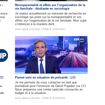
n :
Monoparentalité et effets sur l’organisation de la
vie familiale : étudiante en sociologie
cence
Je réalise actuellement un mémoire de recherche en
nous
sociologie qui porte sur la monoparentalité et ses
n
effets sur l’organisation de la vie familiale. Mon sujet
s’intéresse à la manière dont...
Dans
Appel à témoins
- Publié le 11/01/2026
HEC
Parent solo en situation de précarité : LCI
Je me permets de vous contacter en tant que
au
journaliste pour l’émission de David Pujadas sur LCI.
Nous préparons une soirée spéciale consacrée au
ude
budget et à la situation...
Dans
Appel à témoins
- Publié le 30/10/2025