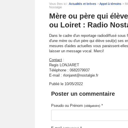
Vous êtes ici :
Actualités et brèves
>
Appel à témoins
> Mè
Nostalgie
Mère ou père qui élève
ou Loiret : Radio Nost
Dans le cadre d'un reportage radiodiffusé sous f
d'une mère ou d'un père qui élève seul(e) ses en
mesures d'aides actuelles vous paraissent-elle
laisser un message vocal. Merci!
Contact
:
Regis LONJARET
Téléphone : 0682079937
E-mail : rlonjaret@nostalgie.fr
Publié le 10/05/2022
Poster un commentaire
Pseudo ou Prénom
*
(obligatoire)