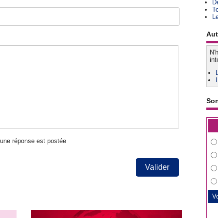
D
T
L
Aut
N'h
int
So
u'une réponse est postée
Valider