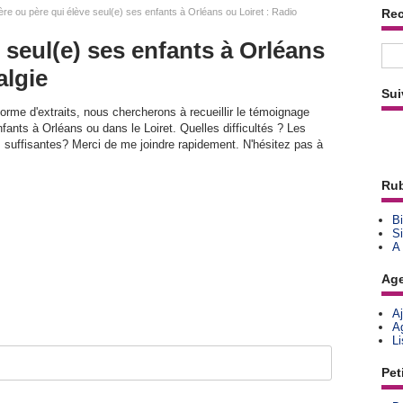
re ou père qui élève seul(e) ses enfants à Orléans ou Loiret : Radio
Re
 seul(e) ses enfants à Orléans
algie
Sui
orme d'extraits, nous chercherons à recueillir le témoignage
fants à Orléans ou dans le Loiret. Quelles difficultés ? Les
s suffisantes? Merci de me joindre rapidement. N'hésitez pas à
Rub
Bi
Si
A
Ag
A
A
L
Pet