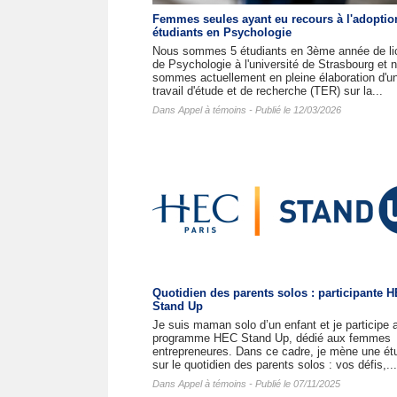
Femmes seules ayant eu recours à l'adoptio
étudiants en Psychologie
Nous sommes 5 étudiants en 3ème année de li
de Psychologie à l'université de Strasbourg et 
sommes actuellement en pleine élaboration d'u
travail d'étude et de recherche (TER) sur la...
Dans
Appel à témoins
- Publié le 12/03/2026
Quotidien des parents solos : participante 
Stand Up
Je suis maman solo d’un enfant et je participe 
programme HEC Stand Up, dédié aux femmes
entrepreneures. Dans ce cadre, je mène une ét
sur le quotidien des parents solos : vos défis,...
Dans
Appel à témoins
- Publié le 07/11/2025