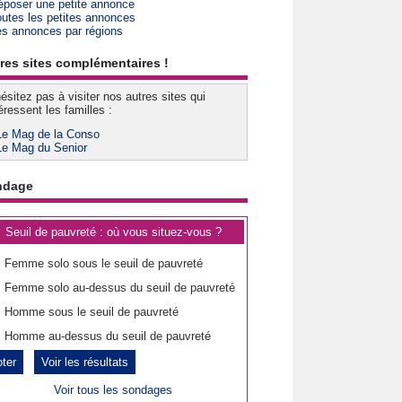
époser une petite annonce
outes les petites annonces
es annonces par régions
res sites complémentaires !
ésitez pas à visiter nos autres sites qui
éressent les familles :
Le Mag de la Conso
Le Mag du Senior
ndage
Seuil de pauvreté : où vous situez-vous ?
Femme solo sous le seuil de pauvreté
Femme solo au-dessus du seuil de pauvreté
Homme sous le seuil de pauvreté
Homme au-dessus du seuil de pauvreté
Voir les résultats
Voir tous les sondages