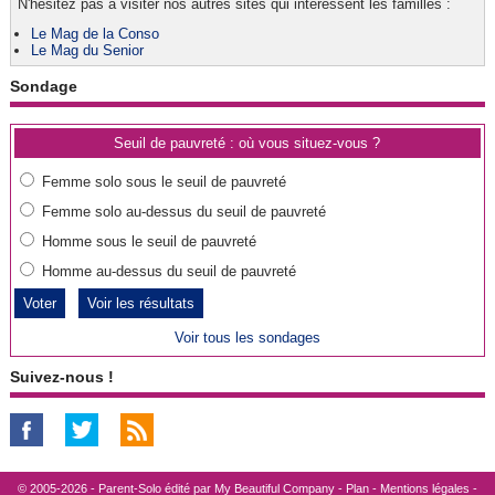
N'hésitez pas à visiter nos autres sites qui intéressent les familles :
Le Mag de la Conso
Le Mag du Senior
Sondage
Seuil de pauvreté : où vous situez-vous ?
Femme solo sous le seuil de pauvreté
Femme solo au-dessus du seuil de pauvreté
Homme sous le seuil de pauvreté
Homme au-dessus du seuil de pauvreté
Voir les résultats
Voir tous les sondages
Suivez-nous !
© 2005-2026 - Parent-Solo édité par
My Beautiful Company
-
Plan
-
Mentions légales
-