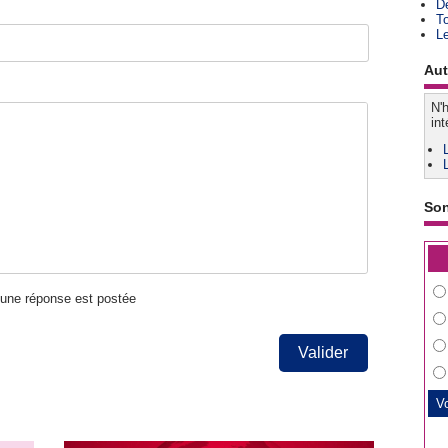
D
T
L
Aut
N'h
int
So
u'une réponse est postée
Valider