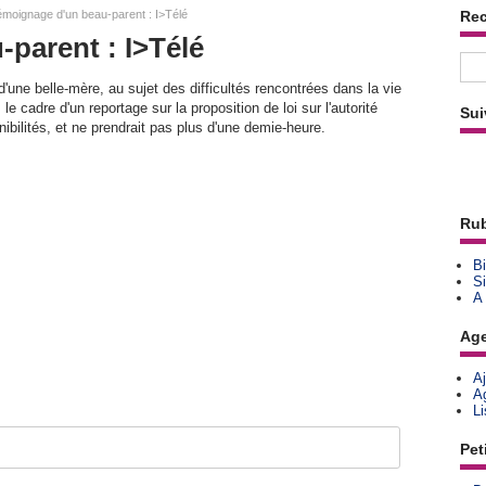
moignage d'un beau-parent : I>Télé
Re
parent : I>Télé
'une belle-mère, au sujet des difficultés rencontrées dans la vie
le cadre d'un reportage sur la proposition de loi sur l'autorité
Sui
nibilités, et ne prendrait pas plus d'une demie-heure.
Rub
Bi
Si
A
Ag
A
A
L
Pet