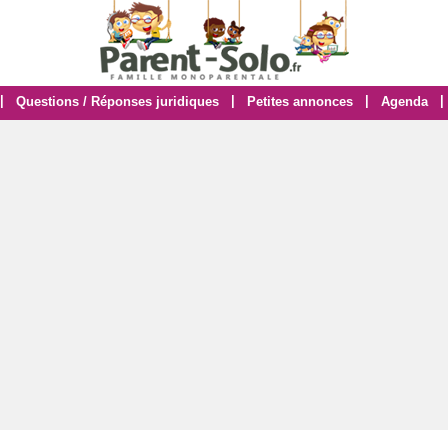
|
|
|
|
Questions / Réponses juridiques
Petites annonces
Agenda