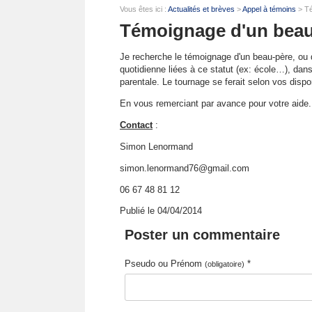
Vous êtes ici :
Actualités et brèves
>
Appel à témoins
> Té
Témoignage d'un beau-
Je recherche le témoignage d'un beau-père, ou d
quotidienne liées à ce statut (ex: école…), dans 
parentale. Le tournage se ferait selon vos dispo
En vous remerciant par avance pour votre aide.
Contact
:
Simon Lenormand
simon.lenormand76@gmail.com
06 67 48 81 12
Publié le 04/04/2014
Poster un commentaire
Pseudo ou Prénom
*
(obligatoire)