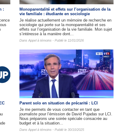
n :
Monoparentalité et effets sur l’organisation de la
vie familiale : étudiante en sociologie
cence
Je réalise actuellement un mémoire de recherche en
nous
sociologie qui porte sur la monoparentalité et ses
n
effets sur l’organisation de la vie familiale. Mon sujet
s’intéresse à la manière dont...
Dans
Appel à témoins
- Publié le 11/01/2026
HEC
Parent solo en situation de précarité : LCI
Je me permets de vous contacter en tant que
au
journaliste pour l’émission de David Pujadas sur LCI.
Nous préparons une soirée spéciale consacrée au
ude
budget et à la situation...
Dans
Appel à témoins
- Publié le 30/10/2025