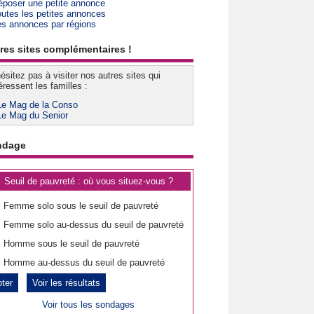
époser une petite annonce
outes les petites annonces
es annonces par régions
res sites complémentaires !
ésitez pas à visiter nos autres sites qui
éressent les familles :
Le Mag de la Conso
Le Mag du Senior
ndage
Seuil de pauvreté : où vous situez-vous ?
Femme solo sous le seuil de pauvreté
Femme solo au-dessus du seuil de pauvreté
Homme sous le seuil de pauvreté
Homme au-dessus du seuil de pauvreté
Voir les résultats
Voir tous les sondages