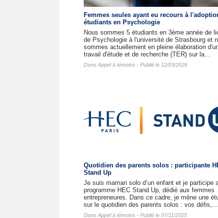
Femmes seules ayant eu recours à l'adoptio
étudiants en Psychologie
Nous sommes 5 étudiants en 3ème année de li
de Psychologie à l'université de Strasbourg et 
sommes actuellement en pleine élaboration d'u
travail d'étude et de recherche (TER) sur la...
Dans
Appel à témoins
- Publié le 12/03/2026
Quotidien des parents solos : participante 
Stand Up
Je suis maman solo d’un enfant et je participe 
programme HEC Stand Up, dédié aux femmes
entrepreneures. Dans ce cadre, je mène une ét
sur le quotidien des parents solos : vos défis,...
Dans
Appel à témoins
- Publié le 07/11/2025