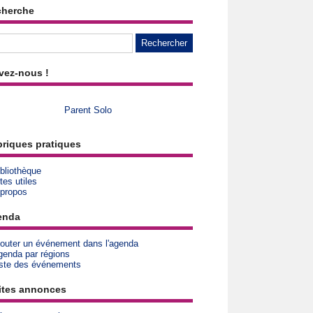
cherche
vez-nous !
Parent Solo
riques pratiques
bliothèque
tes utiles
 propos
enda
jouter un événement dans l'agenda
genda par régions
iste des événements
ites annonces