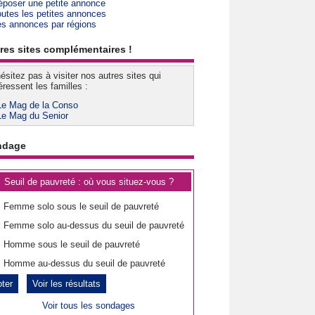
époser une petite annonce
outes les petites annonces
es annonces par régions
res sites complémentaires !
ésitez pas à visiter nos autres sites qui
éressent les familles :
Le Mag de la Conso
Le Mag du Senior
ndage
Seuil de pauvreté : où vous situez-vous ?
Femme solo sous le seuil de pauvreté
Femme solo au-dessus du seuil de pauvreté
Homme sous le seuil de pauvreté
Homme au-dessus du seuil de pauvreté
Voir les résultats
Voir tous les sondages