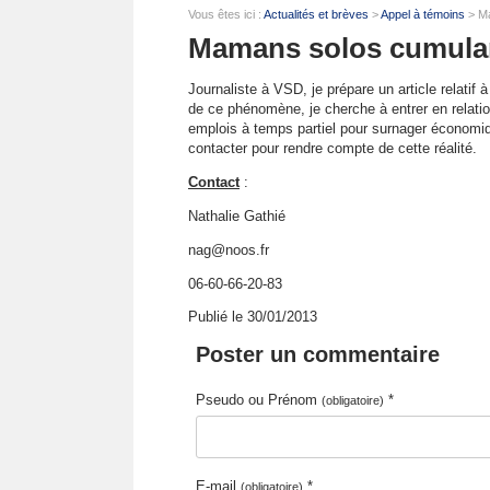
Vous êtes ici :
Actualités et brèves
>
Appel à témoins
> Ma
Mamans solos cumulan
Journaliste à VSD, je prépare un article relatif 
de ce phénomène, je cherche à entrer en relatio
emplois à temps partiel pour surnager économi
contacter pour rendre compte de cette réalité.
Contact
:
Nathalie Gathié
nag@noos.fr
06-60-66-20-83
Publié le 30/01/2013
Poster un commentaire
Pseudo ou Prénom
*
(obligatoire)
E-mail
*
(obligatoire)