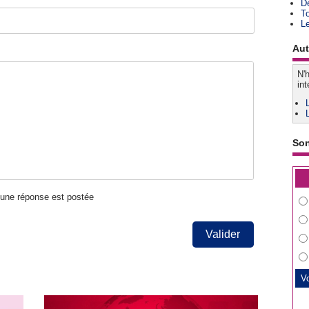
D
T
L
Aut
N'h
int
So
u'une réponse est postée
Valider