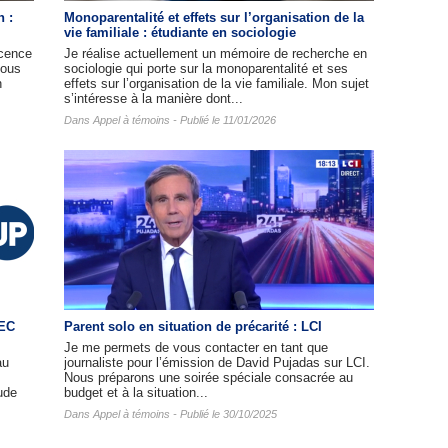
n :
Monoparentalité et effets sur l’organisation de la
vie familiale : étudiante en sociologie
cence
Je réalise actuellement un mémoire de recherche en
nous
sociologie qui porte sur la monoparentalité et ses
n
effets sur l’organisation de la vie familiale. Mon sujet
s’intéresse à la manière dont...
Dans
Appel à témoins
- Publié le 11/01/2026
HEC
Parent solo en situation de précarité : LCI
Je me permets de vous contacter en tant que
au
journaliste pour l’émission de David Pujadas sur LCI.
Nous préparons une soirée spéciale consacrée au
ude
budget et à la situation...
Dans
Appel à témoins
- Publié le 30/10/2025