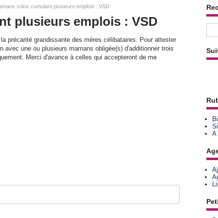
mans solos cumulant plusieurs emplois : VSD
Re
t plusieurs emplois : VSD
à la précarité grandissante des mères célibataires. Pour attester
n avec une ou plusieurs mamans obligée(s) d'additionner trois
Sui
quement. Merci d'avance à celles qui accepteront de me
Rub
Bi
Si
A
Ag
A
A
L
Pet