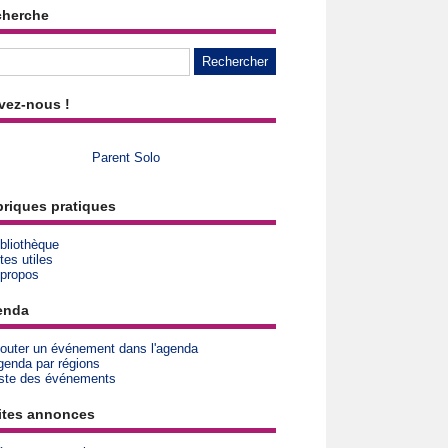
cherche
vez-nous !
Parent Solo
riques pratiques
bliothèque
tes utiles
 propos
enda
jouter un événement dans l'agenda
genda par régions
iste des événements
ites annonces