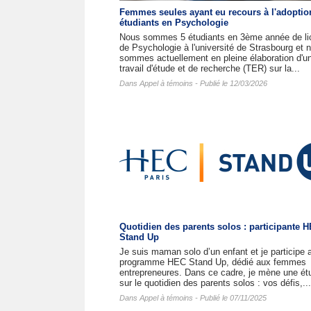
Femmes seules ayant eu recours à l'adoptio
étudiants en Psychologie
Nous sommes 5 étudiants en 3ème année de li
de Psychologie à l'université de Strasbourg et 
sommes actuellement en pleine élaboration d'u
travail d'étude et de recherche (TER) sur la...
Dans
Appel à témoins
- Publié le 12/03/2026
Quotidien des parents solos : participante 
Stand Up
Je suis maman solo d’un enfant et je participe 
programme HEC Stand Up, dédié aux femmes
entrepreneures. Dans ce cadre, je mène une ét
sur le quotidien des parents solos : vos défis,...
Dans
Appel à témoins
- Publié le 07/11/2025