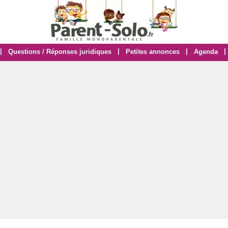
|
|
|
|
Questions / Réponses juridiques
Petites annonces
Agenda