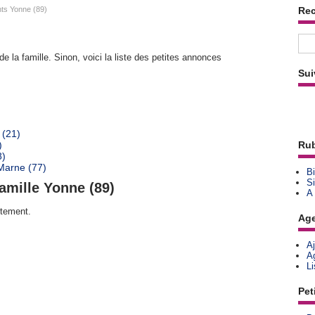
ts Yonne (89)
Re
e la famille. Sinon, voici la liste des petites annonces
Sui
 (21)
)
Rub
8)
Marne (77)
Bi
Si
amille Yonne (89)
A
rtement.
Ag
A
A
L
Pet