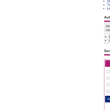
D
T
L
Aut
N'h
int
So