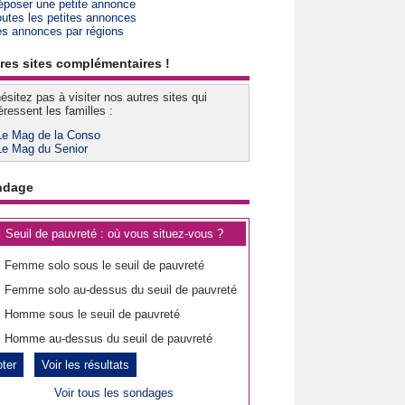
époser une petite annonce
outes les petites annonces
es annonces par régions
res sites complémentaires !
ésitez pas à visiter nos autres sites qui
éressent les familles :
Le Mag de la Conso
Le Mag du Senior
ndage
Seuil de pauvreté : où vous situez-vous ?
Femme solo sous le seuil de pauvreté
Femme solo au-dessus du seuil de pauvreté
Homme sous le seuil de pauvreté
Homme au-dessus du seuil de pauvreté
Voir les résultats
Voir tous les sondages