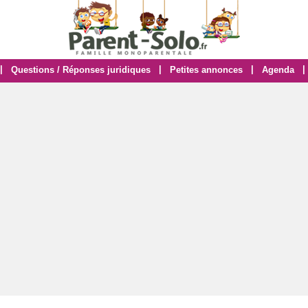
|
|
|
|
Questions / Réponses juridiques
Petites annonces
Agenda