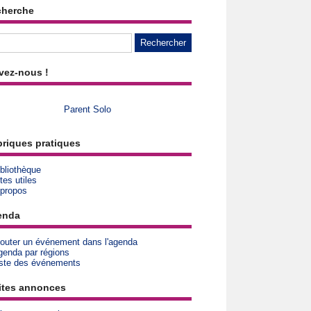
cherche
vez-nous !
Parent Solo
riques pratiques
bliothèque
tes utiles
 propos
enda
jouter un événement dans l'agenda
genda par régions
iste des événements
ites annonces