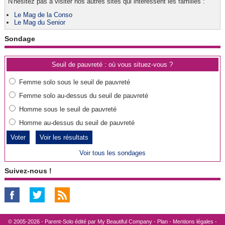
N'hésitez pas à visiter nos autres sites qui intéressent les familles :
Le Mag de la Conso
Le Mag du Senior
Sondage
Seuil de pauvreté : où vous situez-vous ?
Femme solo sous le seuil de pauvreté
Femme solo au-dessus du seuil de pauvreté
Homme sous le seuil de pauvreté
Homme au-dessus du seuil de pauvreté
Voir les résultats
Voir tous les sondages
Suivez-nous !
© 2005-2026 - Parent-Solo édité par
My Beautiful Company
-
Plan
-
Mentions légales
-