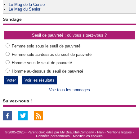
Le Mag de la Conso
Le Mag du Senior
Sondage
Seuil de pauvreté : où vous situez-vous ?
Femme solo sous le seuil de pauvreté
Femme solo au-dessus du seuil de pauvreté
Homme sous le seuil de pauvreté
Homme au-dessus du seuil de pauvreté
Voir les résultats
Voir tous les sondages
Suivez-nous !
© 2005-2026 - Parent-Solo édité par
My Beautiful Company
-
Plan
-
Mentions légales
-
Données personnelles
-
Modifier les cookies