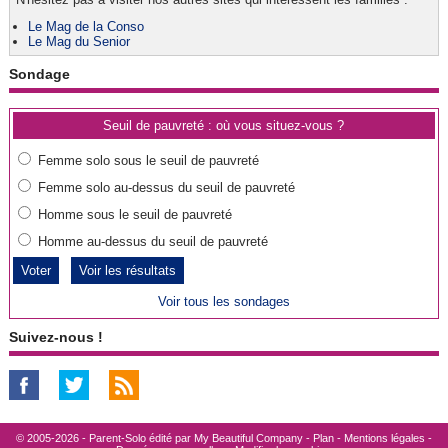
Le Mag de la Conso
Le Mag du Senior
Sondage
Seuil de pauvreté : où vous situez-vous ?
Femme solo sous le seuil de pauvreté
Femme solo au-dessus du seuil de pauvreté
Homme sous le seuil de pauvreté
Homme au-dessus du seuil de pauvreté
Voir les résultats
Voir tous les sondages
Suivez-nous !
© 2005-2026 - Parent-Solo édité par
My Beautiful Company
-
Plan
-
Mentions légales
-