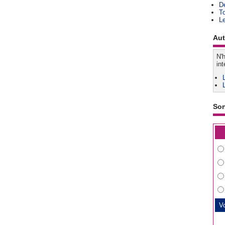
D
T
L
Aut
N'h
int
So