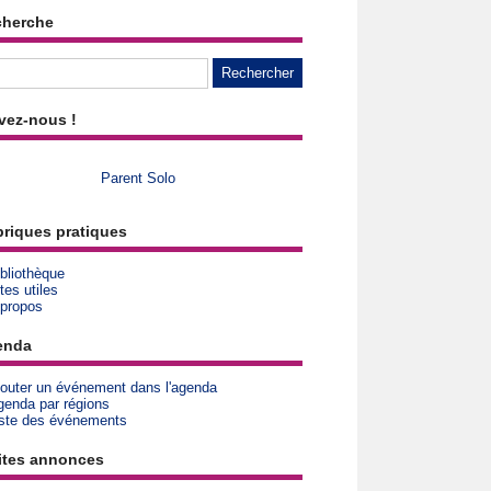
cherche
vez-nous !
Parent Solo
riques pratiques
bliothèque
tes utiles
 propos
enda
jouter un événement dans l'agenda
genda par régions
iste des événements
ites annonces