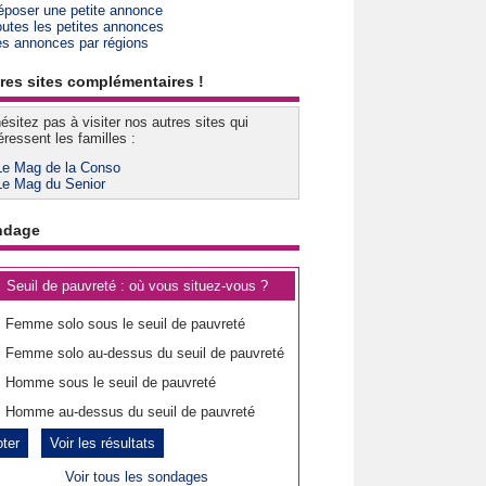
époser une petite annonce
outes les petites annonces
es annonces par régions
res sites complémentaires !
ésitez pas à visiter nos autres sites qui
éressent les familles :
Le Mag de la Conso
Le Mag du Senior
ndage
Seuil de pauvreté : où vous situez-vous ?
Femme solo sous le seuil de pauvreté
Femme solo au-dessus du seuil de pauvreté
Homme sous le seuil de pauvreté
Homme au-dessus du seuil de pauvreté
Voir les résultats
Voir tous les sondages