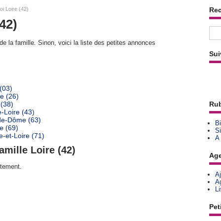
oi Loire (42)
Re
42)
e la famille. Sinon, voici la liste des petites annonces
Sui
 (03)
e (26)
 (38)
Rub
-Loire (43)
-de-Dôme (63)
Bi
e (69)
Si
-et-Loire (71)
A
amille Loire (42)
Ag
rtement.
A
A
L
Pet