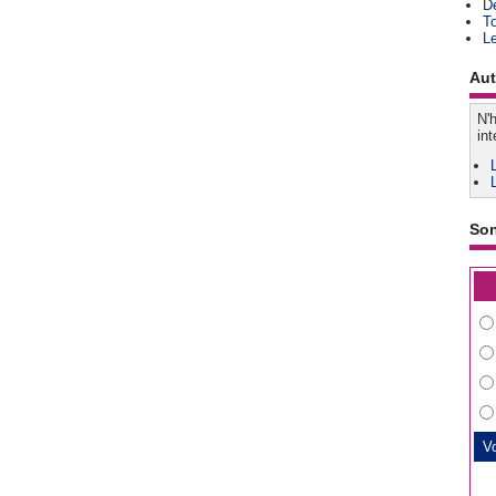
D
T
L
Aut
N'h
int
So