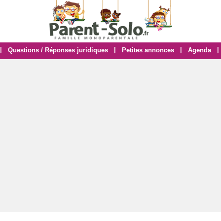
|
|
|
|
Questions / Réponses juridiques
Petites annonces
Agenda