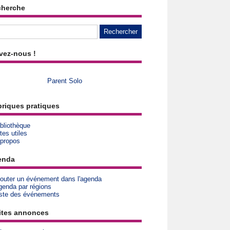
cherche
vez-nous !
Parent Solo
riques pratiques
bliothèque
tes utiles
 propos
enda
jouter un événement dans l'agenda
genda par régions
iste des événements
ites annonces