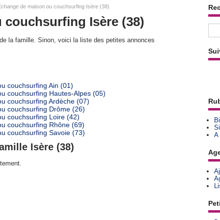
change de maison ou couchsurfing Isère (38)
Re
couchsurfing Isère (38)
e la famille. Sinon, voici la liste des petites annonces
Sui
u couchsurfing Ain (01)
u couchsurfing Hautes-Alpes (05)
u couchsurfing Ardèche (07)
Rub
ou couchsurfing Drôme (26)
u couchsurfing Loire (42)
Bi
u couchsurfing Rhône (69)
Si
u couchsurfing Savoie (73)
A
mille Isère (38)
Ag
rtement.
A
A
L
Pet