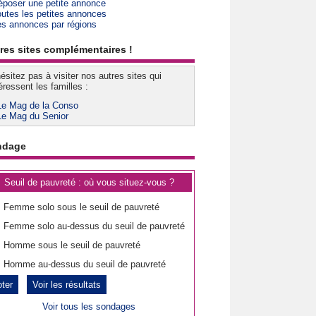
époser une petite annonce
outes les petites annonces
es annonces par régions
res sites complémentaires !
ésitez pas à visiter nos autres sites qui
éressent les familles :
Le Mag de la Conso
Le Mag du Senior
ndage
Seuil de pauvreté : où vous situez-vous ?
Femme solo sous le seuil de pauvreté
Femme solo au-dessus du seuil de pauvreté
Homme sous le seuil de pauvreté
Homme au-dessus du seuil de pauvreté
Voir les résultats
Voir tous les sondages