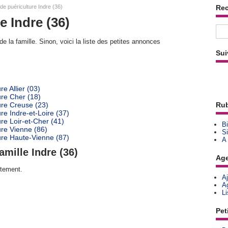
de puériculture Indre (36)
Re
e Indre (36)
e la famille. Sinon, voici la liste des petites annonces
Sui
e Allier (03)
ure Cher (18)
ure Creuse (23)
Rub
re Indre-et-Loire (37)
re Loir-et-Cher (41)
Bi
ure Vienne (86)
Si
ure Haute-Vienne (87)
A
amille Indre (36)
Ag
rtement.
A
A
L
Pet