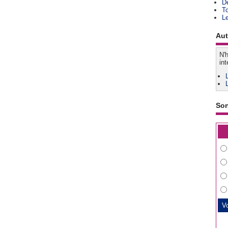
D
T
L
Aut
N'h
int
So