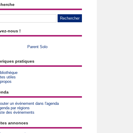
cherche
vez-nous !
Parent Solo
riques pratiques
bliothèque
tes utiles
 propos
enda
jouter un événement dans l'agenda
genda par régions
iste des événements
ites annonces