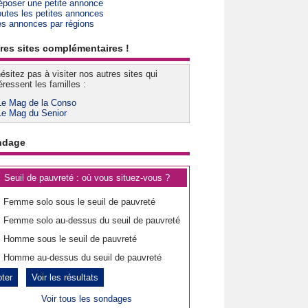
époser une petite annonce
outes les petites annonces
es annonces par régions
res sites complémentaires !
ésitez pas à visiter nos autres sites qui
éressent les familles :
Le Mag de la Conso
Le Mag du Senior
ndage
Seuil de pauvreté : où vous situez-vous ?
Femme solo sous le seuil de pauvreté
Femme solo au-dessus du seuil de pauvreté
Homme sous le seuil de pauvreté
Homme au-dessus du seuil de pauvreté
Voir les résultats
Voir tous les sondages