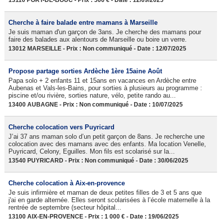
13110 PORT-DE-BOUC - Prix : 500 € - Date : 12/09/2025
Cherche à faire balade entre mamans à Marseille
Je suis maman d'un garçon de 3ans. Je cherche des mamans pour
faire des balades aux alentours de Marseille ou boire un verre.
13012 MARSEILLE - Prix : Non communiqué - Date : 12/07/2025
Propose partage sorties Ardèche 1ère 15aine Août
Papa solo + 2 enfants 11 et 15ans en vacances en Ardèche entre
Aubenas et Vals-les-Bains, pour sorties à plusieurs au programme :
piscine et/ou rivière, sorties nature, vélo, petite rando au...
13400 AUBAGNE - Prix : Non communiqué - Date : 10/07/2025
Cherche colocation vers Puyricard
J’ai 37 ans maman solo d’un petit garçon de 8ans. Je recherche une
colocation avec des mamans avec des enfants. Ma location Venelle,
Puyricard, Celony, Eguilles. Mon fils est scolarisé sur la...
13540 PUYRICARD - Prix : Non communiqué - Date : 30/06/2025
Cherche colocation à Aix-en-provence
Je suis infirmière et maman de deux petites filles de 3 et 5 ans que
j'ai en garde alternée. Elles seront scolarisées à l’école maternelle à la
rentrée de septembre (secteur hôpital...
13100 AIX-EN-PROVENCE - Prix : 1 000 € - Date : 19/06/2025