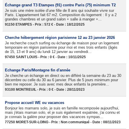
Échange grand T3 Etampes (91) contre Paris (75) minimum T2
Je suis une mère isolée d’une fille de 8 ans qui souhaite vivre sur
Paris. L'appartement fait 67 m2. Composition du logement : Il y a 2
grandes chambres et un grand salon + salle à manger +...
91150 ETAMPES - Prix : 572 € - Date : 18/12/2025
Cherche hébergement région parisienne 12 au 23 janvier 2026
Je recherche couch surfing ou échange de maison pour un logement
temporaire en région parisienne pour moi et mes trois enfants (âgés
de 15, 13 et 9 ans) du lundi 12 janvier au vendredi...
97450 SAINT LOUIS - Prix : 0 € - Date : 10/11/2025
Echange Paris/Montagne fin d'année
Je cherche un échange en direct ou en différé la semaine du 23 au 30
décembre ou celle du 30 au 6 janvier. Plus de 5 jours minimum pour
bien me reposer. Je suis avec mes deux enfants la première...
93100 MONTREUIL - Prix : 0 € - Date : 28/11/2023
Propose accueil WE ou vacances
Bonjour les mamans solo, je suis en famille recomposée aujourd'hui,
mais j'étais maman solo, et je suis également expatriée, j'ai connu et
je connais la galère pour proposer des vacances sympas...
77250 MORET-SUR-LOING - Prix : Non communiqué - Date : 08/11/2023