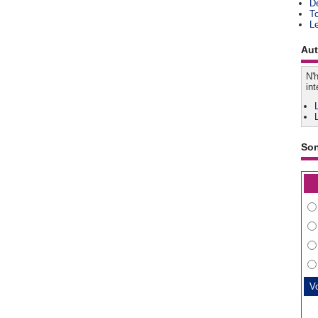
D
T
L
Aut
N'h
int
So