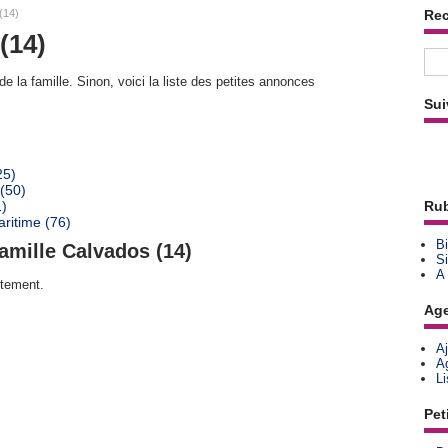
(14)
Re
(14)
e la famille. Sinon, voici la liste des petites annonces
Sui
25)
(50)
1)
Rub
ritime (76)
Bi
amille Calvados (14)
Si
A
rtement.
Ag
A
A
L
Pet