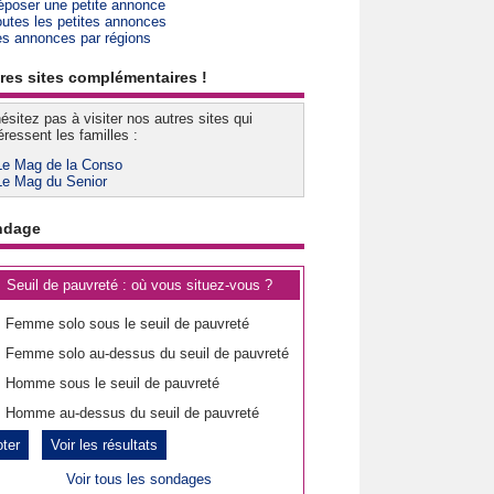
époser une petite annonce
outes les petites annonces
es annonces par régions
res sites complémentaires !
ésitez pas à visiter nos autres sites qui
éressent les familles :
Le Mag de la Conso
Le Mag du Senior
ndage
Seuil de pauvreté : où vous situez-vous ?
Femme solo sous le seuil de pauvreté
Femme solo au-dessus du seuil de pauvreté
Homme sous le seuil de pauvreté
Homme au-dessus du seuil de pauvreté
Voir les résultats
Voir tous les sondages