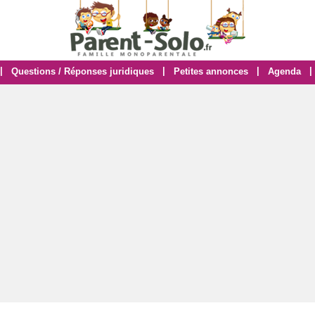
|
|
|
|
Questions / Réponses juridiques
Petites annonces
Agenda