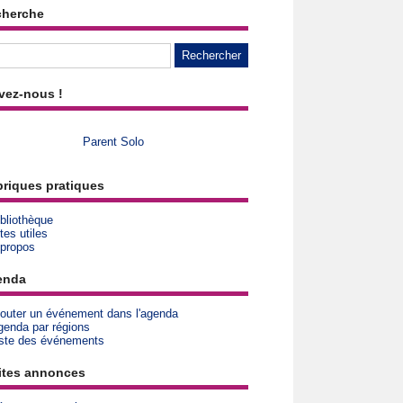
cherche
vez-nous !
Parent Solo
riques pratiques
bliothèque
tes utiles
 propos
enda
jouter un événement dans l'agenda
genda par régions
iste des événements
ites annonces