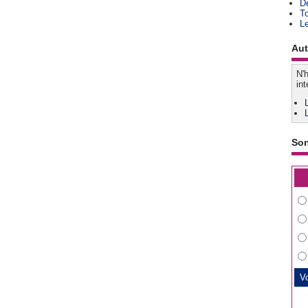
D
T
L
Aut
N'h
int
So