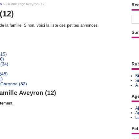
ts
> Co-voiturage Aveyron (12)
Re
(12)
e la famille. Sinon, voici la liste des petites annonces
Sui
(15)
0)
 (34)
Rub
)
(48)
Bi
1)
Si
-Garonne (82)
A
amille Aveyron (12)
Ag
rtement.
A
A
L
Pet