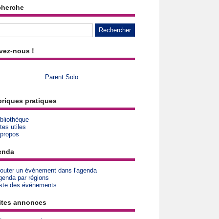
cherche
vez-nous !
Parent Solo
riques pratiques
bliothèque
tes utiles
 propos
enda
jouter un événement dans l'agenda
genda par régions
iste des événements
ites annonces