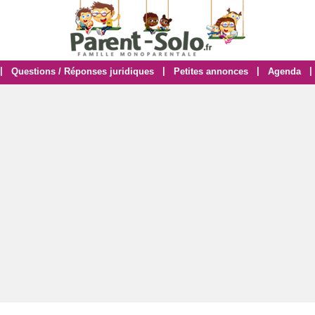
|
|
|
|
Questions / Réponses juridiques
Petites annonces
Agenda