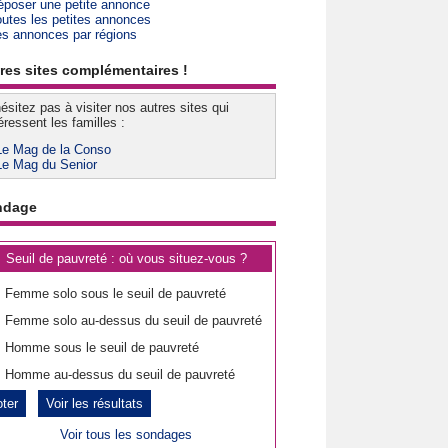
époser une petite annonce
outes les petites annonces
es annonces par régions
res sites complémentaires !
ésitez pas à visiter nos autres sites qui
éressent les familles :
Le Mag de la Conso
Le Mag du Senior
ndage
Seuil de pauvreté : où vous situez-vous ?
Femme solo sous le seuil de pauvreté
Femme solo au-dessus du seuil de pauvreté
Homme sous le seuil de pauvreté
Homme au-dessus du seuil de pauvreté
Voir les résultats
Voir tous les sondages