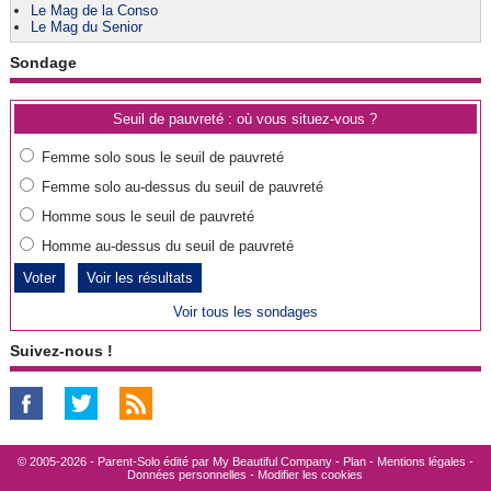
Le Mag de la Conso
Le Mag du Senior
Sondage
Seuil de pauvreté : où vous situez-vous ?
Femme solo sous le seuil de pauvreté
Femme solo au-dessus du seuil de pauvreté
Homme sous le seuil de pauvreté
Homme au-dessus du seuil de pauvreté
Voir les résultats
Voir tous les sondages
Suivez-nous !
© 2005-2026 - Parent-Solo édité par
My Beautiful Company
-
Plan
-
Mentions légales
-
Données personnelles
-
Modifier les cookies