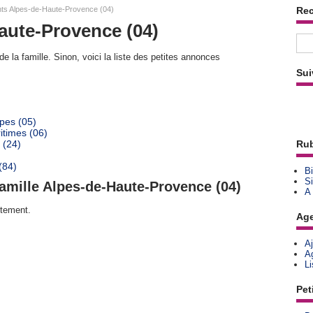
ts Alpes-de-Haute-Provence (04)
Re
aute-Provence (04)
e la famille. Sinon, voici la liste des petites annonces
Sui
pes (05)
itimes (06)
 (24)
Rub
(84)
Bi
Si
amille Alpes-de-Haute-Provence (04)
A
rtement.
Ag
A
A
L
Pet