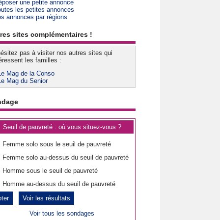
époser une petite annonce
outes les petites annonces
es annonces par régions
res sites complémentaires !
ésitez pas à visiter nos autres sites qui
éressent les familles :
Le Mag de la Conso
Le Mag du Senior
ndage
Seuil de pauvreté : où vous situez-vous ?
Femme solo sous le seuil de pauvreté
Femme solo au-dessus du seuil de pauvreté
Homme sous le seuil de pauvreté
Homme au-dessus du seuil de pauvreté
Voir les résultats
Voir tous les sondages