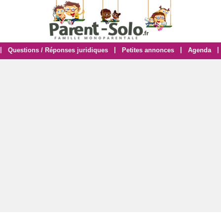
|
|
|
|
Questions / Réponses juridiques
Petites annonces
Agenda