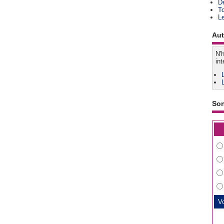
D
T
L
Aut
N'h
int
So