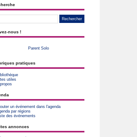
cherche
vez-nous !
Parent Solo
riques pratiques
bliothèque
tes utiles
 propos
enda
jouter un événement dans l'agenda
genda par régions
iste des événements
ites annonces