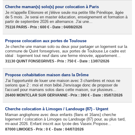
Cherche maman(s) solo(s) pour colocation à Paris
Je m'appelle Eléonore et j'élève seule ma petite fille Pénélope, âgée
de 5 mois. Je serai en master éducation, enseignement et formation à
partir de septembre 2026 en alternance. J'ai une...
75116 PARIS - Prix : 600 € - Date : 04/08/2026
Propose colocation aux portes de Toulouse
Je cherche une maman solo ou deux pour partager un logement sur la
commune de Quint fonsegrives, aux portes de Toulouse.Le cadre est
idéal : logement tout neuf dans une ferme rénovée, appartement...
31130 QUINT FONSEGRIVES - Prix : 750 € - Date : 13/07/2026
Propose cohabitation maison dans la Drôme
J'ai l'opportunité de louer une maison avec 3 chambres et nous ne
serions que 2 : moi et mon bébé.J'envisage donc de proposer de
l'accueil pour mamans solos dans cette maison, sur plusieurs...
26400 MONTCLAR SUR GERVANNE - Prix : 390 € - Date : 05/07/2026
Cherche colocation à Limoges / Landouge (87) - Urgent
Maman anglophone avec deux enfants (9ans et 16ans) cherche
logement / colocation à Limoges ou Landouge (87) pour, au plus tard,
mi-aout 2026. Enfant inscrit aux lycée des Vaseix.Propose...
87000 LIMOGES - Prix : 0 € - Date : 04/07/2026