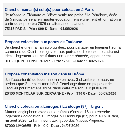
Cherche maman(s) solo(s) pour colocation à Paris
Je m'appelle Eléonore et j'élève seule ma petite fille Pénélope, âgée
de 5 mois. Je serai en master éducation, enseignement et formation à
partir de septembre 2026 en alternance. J'ai une...
75116 PARIS - Prix : 600 € - Date : 04/08/2026
Propose colocation aux portes de Toulouse
Je cherche une maman solo ou deux pour partager un logement sur la
commune de Quint fonsegrives, aux portes de Toulouse.Le cadre est
idéal : logement tout neuf dans une ferme rénovée, appartement...
31130 QUINT FONSEGRIVES - Prix : 750 € - Date : 13/07/2026
Propose cohabitation maison dans la Drôme
J'ai l'opportunité de louer une maison avec 3 chambres et nous ne
serions que 2 : moi et mon bébé.J'envisage donc de proposer de
l'accueil pour mamans solos dans cette maison, sur plusieurs...
26400 MONTCLAR SUR GERVANNE - Prix : 390 € - Date : 05/07/2026
Cherche colocation à Limoges / Landouge (87) - Urgent
Maman anglophone avec deux enfants (9ans et 16ans) cherche
logement / colocation à Limoges ou Landouge (87) pour, au plus tard,
mi-aout 2026. Enfant inscrit aux lycée des Vaseix.Propose...
87000 LIMOGES - Prix : 0 € - Date : 04/07/2026