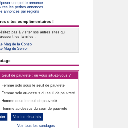
époser une petite annonce
outes les petites annonces
es annonces par régions
res sites complémentaires !
ésitez pas à visiter nos autres sites qui
éressent les familles :
Le Mag de la Conso
Le Mag du Senior
ndage
Seuil de pauvreté : où vous situez-vous ?
Femme solo sous le seuil de pauvreté
Femme solo au-dessus du seuil de pauvreté
Homme sous le seuil de pauvreté
Homme au-dessus du seuil de pauvreté
Voir les résultats
Voir tous les sondages