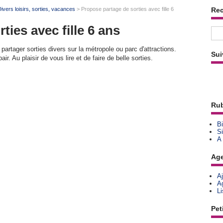
ivers loisirs, sorties, vacances
> Propose partage de sorties avec fille 6
Re
ties avec fille 6 ans
partager sorties divers sur la métropole ou parc d'attractions.
Sui
ir. Au plaisir de vous lire et de faire de belle sorties.
Rub
Bi
Si
A
Ag
A
A
L
Pet