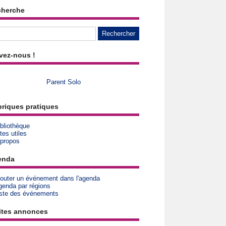
cherche
vez-nous !
Parent Solo
riques pratiques
bliothèque
tes utiles
 propos
enda
jouter un événement dans l'agenda
genda par régions
iste des événements
ites annonces