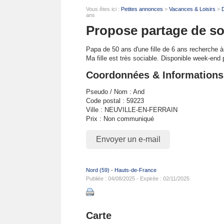
Vous êtes ici :
Petites annonces
>
Vacances & Loisirs
>
D
ans
Propose partage de sor
Papa de 50 ans d'une fille de 6 ans recherche à 
Ma fille est très sociable. Disponible week-end pa
Coordonnées & Informations
Pseudo / Nom : And
Code postal : 59223
Ville : NEUVILLE-EN-FERRAIN
Prix : Non communiqué
Envoyer un e-mail
Nord (59)
-
Hauts-de-France
Publiée : 04/08/2025 - Expirée : 02/11/2025
Carte