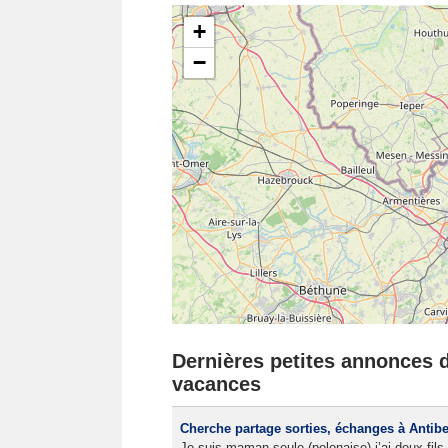
+
−
Dernières petites annonces da
vacances
Cherche partage sorties, échanges à Antib
Je suis maman seule (polonaise) j’ai deux fils 