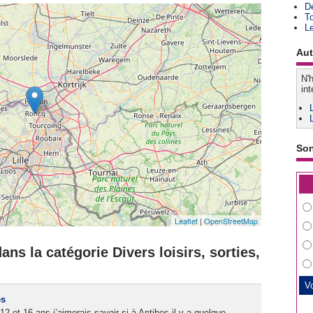
D
T
L
Aut
N'h
int
So
Leaflet
|
OpenStreetMap
ns la catégorie Divers loisirs, sorties,
es
12 et 16 ans j’aimerais savoir si à Antibes il y a quelque