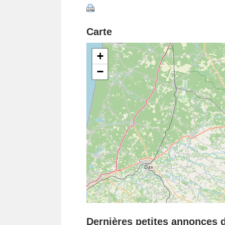
Carte
+
−
Dernières petites annonces d