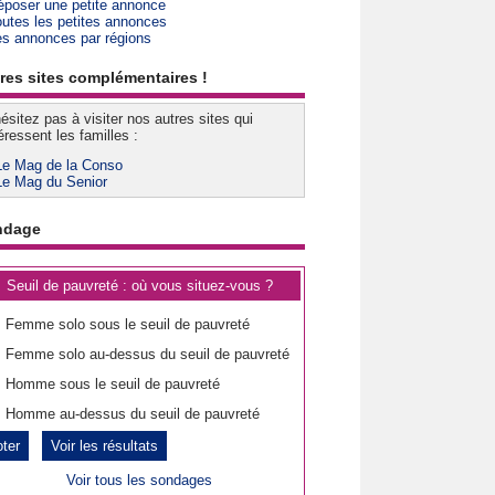
époser une petite annonce
outes les petites annonces
es annonces par régions
res sites complémentaires !
ésitez pas à visiter nos autres sites qui
éressent les familles :
Le Mag de la Conso
Le Mag du Senior
ndage
Seuil de pauvreté : où vous situez-vous ?
Femme solo sous le seuil de pauvreté
Femme solo au-dessus du seuil de pauvreté
Homme sous le seuil de pauvreté
Homme au-dessus du seuil de pauvreté
Voir les résultats
Voir tous les sondages