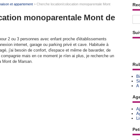
maison et appartement
> Cherche location/colocation monoparentale Mont
Re
cation monoparentale Mont de
Sui
pour 2 ou 3 personnes avec enfant proche d'établissements
nexion internet, garage ou parking privé et cave. Habituée à
agé, j'ai besoin de confort, d'espace et même de bavarder, de
 compagnie mais en ce moment je n'en ai plus, je recherche un
 à Mont de Marsan.
Rub
Bi
Si
A
Ag
A
A
L
Pet