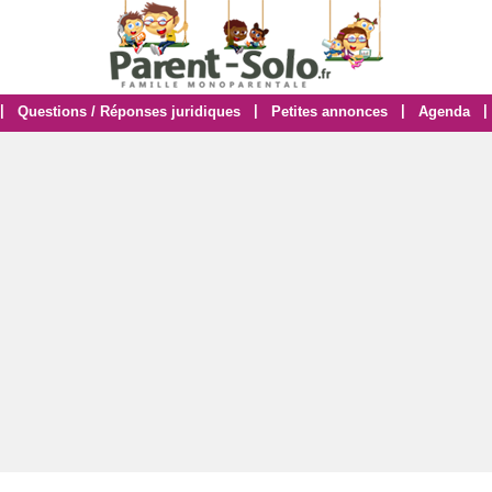
|
|
|
|
Questions / Réponses juridiques
Petites annonces
Agenda