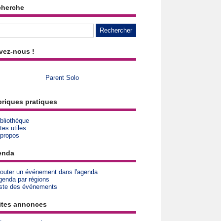
cherche
vez-nous !
Parent Solo
riques pratiques
bliothèque
tes utiles
 propos
enda
jouter un événement dans l'agenda
genda par régions
iste des événements
ites annonces