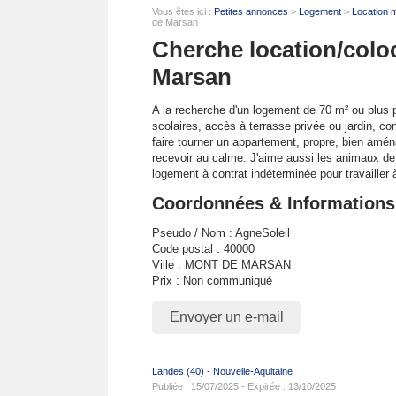
Vous êtes ici :
Petites annonces
>
Logement
>
Location 
de Marsan
Cherche location/colo
Marsan
A la recherche d'un logement de 70 m² ou plus 
scolaires,
accès à terrasse privée ou jardin, con
faire tourner un appartement, propre, bien amén
recevoir au calme. J'aime aussi les animaux de
logement à contrat indéterminée pour travailler
Coordonnées & Informations
Pseudo / Nom : AgneSoleil
Code postal : 40000
Ville : MONT DE MARSAN
Prix : Non communiqué
Envoyer un e-mail
Landes (40)
-
Nouvelle-Aquitaine
Publiée : 15/07/2025 - Expirée : 13/10/2025