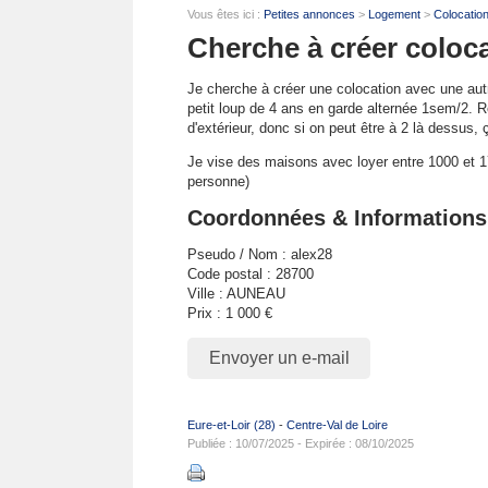
Vous êtes ici :
Petites annonces
>
Logement
>
Colocatio
Cherche à créer coloc
Je cherche à créer une colocation avec une aut
petit loup de 4 ans en garde alternée 1sem/2. 
d'extérieur, donc si on peut être à 2 là dessus,
Je vise des maisons avec loyer entre 1000 et 1
personne)
Coordonnées & Informations
Pseudo / Nom : alex28
Code postal : 28700
Ville : AUNEAU
Prix : 1 000 €
Envoyer un e-mail
Eure-et-Loir (28)
-
Centre-Val de Loire
Publiée : 10/07/2025 - Expirée : 08/10/2025