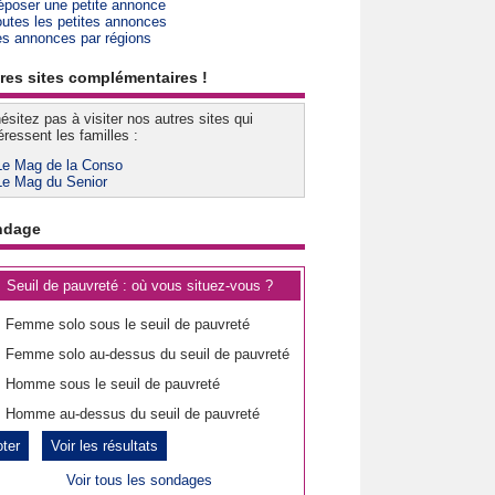
époser une petite annonce
outes les petites annonces
es annonces par régions
res sites complémentaires !
ésitez pas à visiter nos autres sites qui
éressent les familles :
Le Mag de la Conso
Le Mag du Senior
ndage
Seuil de pauvreté : où vous situez-vous ?
Femme solo sous le seuil de pauvreté
Femme solo au-dessus du seuil de pauvreté
Homme sous le seuil de pauvreté
Homme au-dessus du seuil de pauvreté
Voir les résultats
Voir tous les sondages