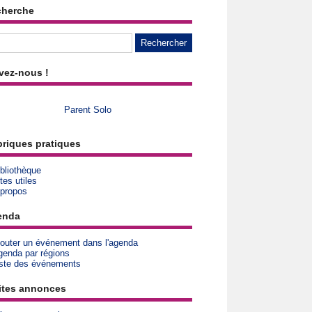
cherche
vez-nous !
Parent Solo
riques pratiques
bliothèque
tes utiles
 propos
enda
jouter un événement dans l'agenda
genda par régions
iste des événements
ites annonces