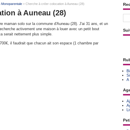
n Monoparentale
> Cherche à créer colocation à Auneau (28)
Re
ation à Auneau (28)
re maman solo sur la commune d'Auneau (28). J'ai 31 ans, et un
Recherche activement une maison à louer avec un petit bout
Sui
 ça serait nettement plus simple.
700€, il faudrait que chacun ait son espace (1 chambre par
Rub
Bi
Si
A
Ag
A
A
L
Pet