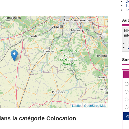
D
T
L
Aut
N'h
int
So
Leaflet
|
OpenStreetMap
ans la catégorie Colocation