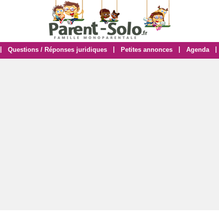
|
|
|
|
Questions / Réponses juridiques
Petites annonces
Agenda