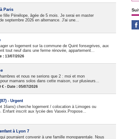
à Paris
Sui
te fille Pénélope, âgée de 5 mois. Je serai en master
de septembre 2026 en alternance. J'ai une...
e
ager un logement sur la commune de Quint fonsegrives, aux
ent tout neuf dans une ferme rénovée, appartement...
e : 13/07/2026
me
 chambres et nous ne serions que 2 : moi et mon
 pour mamans solos dans cette maison, sur plusieurs...
 - Date : 05/07/2026
87) - Urgent
 16ans) cherche logement / colocation à Limoges ou
. Enfant inscrit aux lycée des Vaseix.Propose...
enfant à Lyon 7
 qui pourraient convenir à une famille monoparentale. Nous