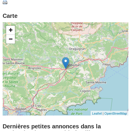
Carte
+
−
Leaflet
|
OpenStreetMap
Dernières petites annonces dans la