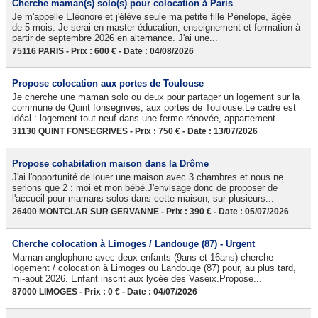
Cherche maman(s) solo(s) pour colocation à Paris
Je m'appelle Eléonore et j'élève seule ma petite fille Pénélope, âgée
de 5 mois. Je serai en master éducation, enseignement et formation à
partir de septembre 2026 en alternance. J'ai une...
75116 PARIS - Prix : 600 € - Date : 04/08/2026
Propose colocation aux portes de Toulouse
Je cherche une maman solo ou deux pour partager un logement sur la
commune de Quint fonsegrives, aux portes de Toulouse.Le cadre est
idéal : logement tout neuf dans une ferme rénovée, appartement...
31130 QUINT FONSEGRIVES - Prix : 750 € - Date : 13/07/2026
Propose cohabitation maison dans la Drôme
J'ai l'opportunité de louer une maison avec 3 chambres et nous ne
serions que 2 : moi et mon bébé.J'envisage donc de proposer de
l'accueil pour mamans solos dans cette maison, sur plusieurs...
26400 MONTCLAR SUR GERVANNE - Prix : 390 € - Date : 05/07/2026
Cherche colocation à Limoges / Landouge (87) - Urgent
Maman anglophone avec deux enfants (9ans et 16ans) cherche
logement / colocation à Limoges ou Landouge (87) pour, au plus tard,
mi-aout 2026. Enfant inscrit aux lycée des Vaseix.Propose...
87000 LIMOGES - Prix : 0 € - Date : 04/07/2026