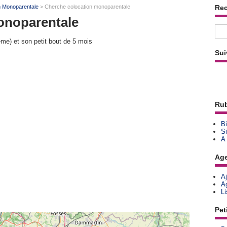
n Monoparentale
> Cherche colocation monoparentale
Re
onoparentale
e) et son petit bout de 5 mois
Sui
Rub
Bi
Si
A
Ag
A
A
L
Pet