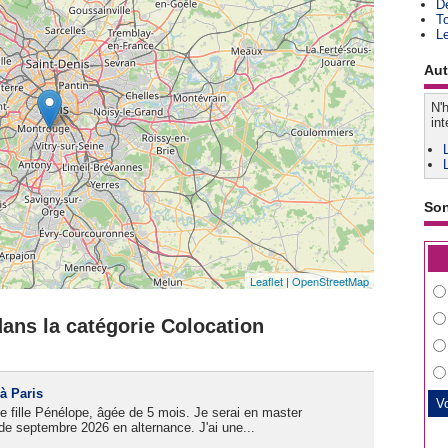
D
T
L
Aut
N'h
int
So
Leaflet
|
OpenStreetMap
ans la catégorie Colocation
à Paris
te fille Pénélope, âgée de 5 mois. Je serai en master
de septembre 2026 en alternance. J'ai une...