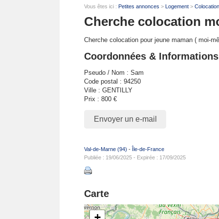
Vous êtes ici :
Petites annonces
>
Logement
>
Colocatio
Cherche colocation m
Cherche colocation pour jeune maman ( moi-mêm
Coordonnées & Informations
Pseudo / Nom : Sam
Code postal : 94250
Ville : GENTILLY
Prix : 800 €
Envoyer un e-mail
Val-de-Marne (94)
-
Île-de-France
Publiée : 19/06/2025 - Expirée : 17/09/2025
Carte
+