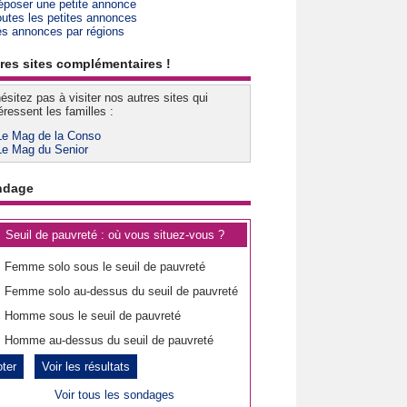
époser une petite annonce
outes les petites annonces
es annonces par régions
res sites complémentaires !
ésitez pas à visiter nos autres sites qui
éressent les familles :
Le Mag de la Conso
Le Mag du Senior
ndage
Seuil de pauvreté : où vous situez-vous ?
Femme solo sous le seuil de pauvreté
Femme solo au-dessus du seuil de pauvreté
Homme sous le seuil de pauvreté
Homme au-dessus du seuil de pauvreté
Voir les résultats
Voir tous les sondages