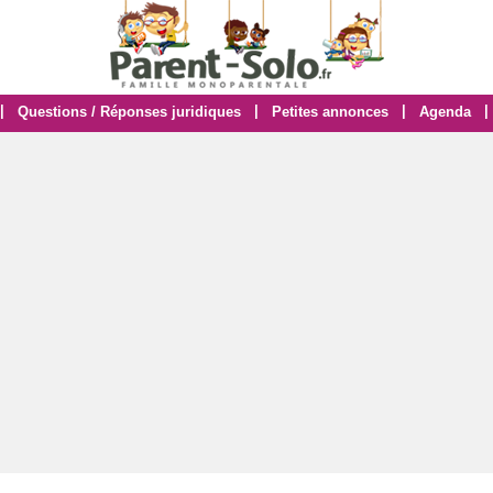
|
|
|
|
Questions / Réponses juridiques
Petites annonces
Agenda