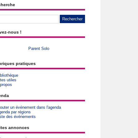
cherche
vez-nous !
Parent Solo
riques pratiques
bliothèque
tes utiles
 propos
enda
jouter un événement dans l'agenda
genda par régions
iste des événements
ites annonces