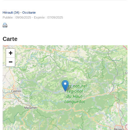
Hérault (34)
-
Occitanie
Publiée : 09/06/2025 - Expirée : 07/09/2025
Carte
+
−