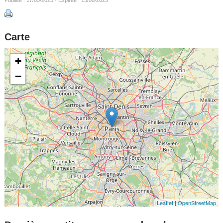
Carte
+
−
Leaflet
|
OpenStreetMap