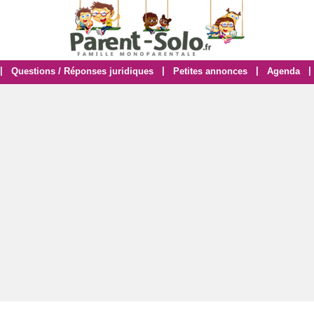
|
|
|
|
Questions / Réponses juridiques
Petites annonces
Agenda