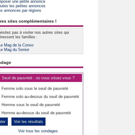
époser une petite annonce
outes les petites annonces
es annonces par régions
res sites complémentaires !
ésitez pas à visiter nos autres sites qui
éressent les familles :
Le Mag de la Conso
Le Mag du Senior
ndage
Seuil de pauvreté : où vous situez-vous ?
Femme solo sous le seuil de pauvreté
Femme solo au-dessus du seuil de pauvreté
Homme sous le seuil de pauvreté
Homme au-dessus du seuil de pauvreté
Voir les résultats
Voir tous les sondages