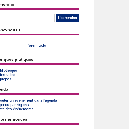
cherche
vez-nous !
Parent Solo
riques pratiques
bliothèque
tes utiles
 propos
enda
jouter un événement dans l'agenda
genda par régions
iste des événements
ites annonces