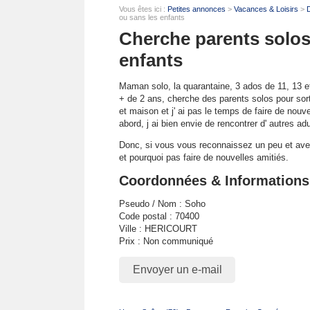
Vous êtes ici :
Petites annonces
>
Vacances & Loisirs
>
D
ou sans les enfants
Cherche parents solos
enfants
Maman solo, la quarantaine, 3 ados de 11, 13 e
+ de 2 ans, cherche des parents solos pour sort
et maison et j' ai pas le temps de faire de nou
abord, j ai bien envie de rencontrer d' autres adu
Donc, si vous vous reconnaissez un peu et ave
et pourquoi pas faire de nouvelles amitiés.
Coordonnées & Informations
Pseudo / Nom : Soho
Code postal : 70400
Ville : HERICOURT
Prix : Non communiqué
Envoyer un e-mail