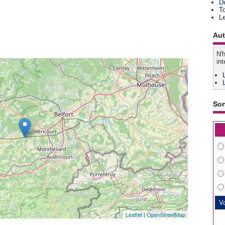
D
T
L
Aut
N'h
int
So
Leaflet
|
OpenStreetMap