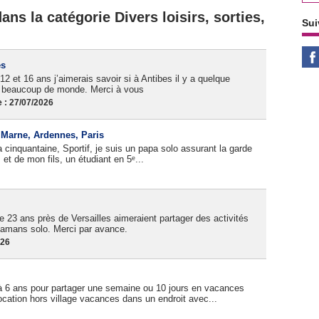
ns la catégorie Divers loisirs, sorties,
Sui
es
12 et 16 ans j’aimerais savoir si à Antibes il y a quelque
as beaucoup de monde. Merci à vous
 : 27/07/2026
, Marne, Ardennes, Paris
cinquantaine, Sportif, je suis un papa solo assurant la garde
et de mon fils, un étudiant en 5ᵉ...
 23 ans près de Versailles aimeraient partager des activités
amans solo. Merci par avance.
026
à 6 ans pour partager une semaine ou 10 jours en vacances
cation hors village vacances dans un endroit avec...