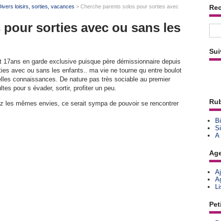
ivers loisirs, sorties, vacances
> Cherche parents solos pour sorties avec
Re
 pour sorties avec ou sans les
Sui
t 17ans en garde exclusive puisque père démissionnaire depuis
ies avec ou sans les enfants.. ma vie ne tourne qu entre boulot
velles connaissances. De nature pas très sociable au premier
ltes pour s évader, sortir, profiter un peu.
Rub
z les mêmes envies, ce serait sympa de pouvoir se rencontrer
Bi
Si
A
Ag
A
A
L
Pet