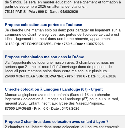
de 5 mois. Je serai en master éducation, enseignement et formation à
partir de septembre 2026 en alternance. J'ai une...
75116 PARIS - Prix : 600 € - Date : 04/08/2026
Propose colocation aux portes de Toulouse
Je cherche une maman solo ou deux pour partager un logement sur la
commune de Quint fonsegrives, aux portes de Toulouse.Le cadre est
idéal : logement tout neuf dans une ferme rénovée, appartement...
31130 QUINT FONSEGRIVES - Prix : 750 € - Date : 13/07/2026
Propose cohabitation maison dans la Drôme
J'ai l'opportunité de louer une maison avec 3 chambres et nous ne
serions que 2 : moi et mon bébé.J'envisage donc de proposer de
l'accueil pour mamans solos dans cette maison, sur plusieurs...
26400 MONTCLAR SUR GERVANNE - Prix : 390 € - Date : 05/07/2026
Cherche colocation à Limoges / Landouge (87) - Urgent
Maman anglophone avec deux enfants (9ans et 16ans) cherche
logement / colocation à Limoges ou Landouge (87) pour, au plus tard,
mi-aout 2026. Enfant inscrit aux lycée des Vaseix.Propose...
87000 LIMOGES - Prix : 0 € - Date : 04/07/2026
Propose 2 chambres dans colocation avec enfant à Lyon 7
2 chambres se libèrent dans notre colocation, qui pourraient convenir