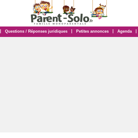
|
|
|
|
Questions / Réponses juridiques
Petites annonces
Agenda