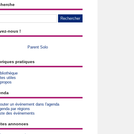
cherche
vez-nous !
Parent Solo
riques pratiques
bliothèque
tes utiles
 propos
enda
jouter un événement dans l'agenda
genda par régions
iste des événements
ites annonces