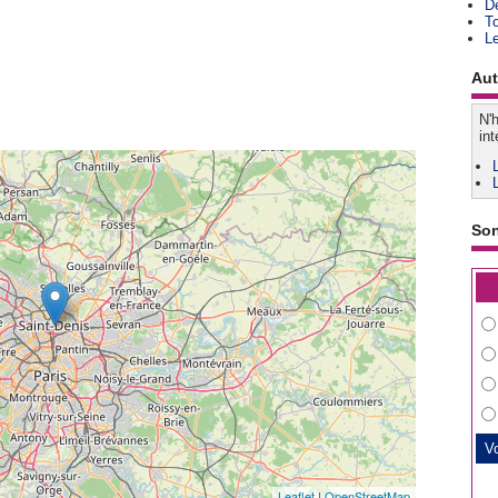
D
T
L
Aut
N'h
int
So
Leaflet
|
OpenStreetMap