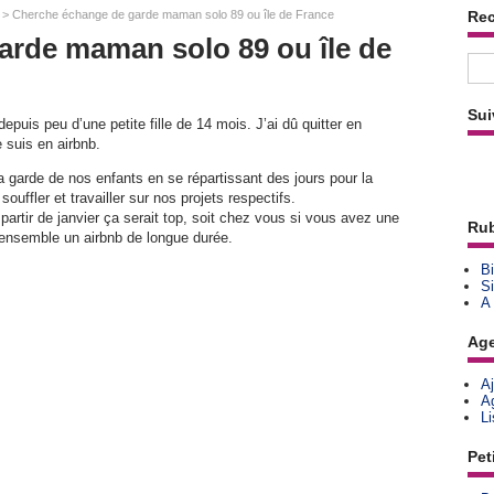
> Cherche échange de garde maman solo 89 ou île de France
Re
arde maman solo 89 ou île de
Sui
puis peu d’une petite fille de 14 mois. J’ai dû quitter en
 suis en airbnb.
 garde de nos enfants en se répartissant des jours pour la
uffler et travailler sur nos projets respectifs.
 partir de janvier ça serait top, soit chez vous si vous avez une
Rub
 ensemble un airbnb de longue durée.
Bi
Si
A
Ag
A
A
L
Pet