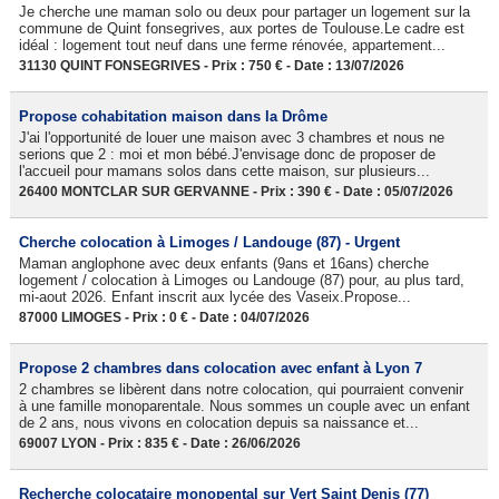
Je cherche une maman solo ou deux pour partager un logement sur la
commune de Quint fonsegrives, aux portes de Toulouse.Le cadre est
idéal : logement tout neuf dans une ferme rénovée, appartement...
31130 QUINT FONSEGRIVES - Prix : 750 € - Date : 13/07/2026
Propose cohabitation maison dans la Drôme
J'ai l'opportunité de louer une maison avec 3 chambres et nous ne
serions que 2 : moi et mon bébé.J'envisage donc de proposer de
l'accueil pour mamans solos dans cette maison, sur plusieurs...
26400 MONTCLAR SUR GERVANNE - Prix : 390 € - Date : 05/07/2026
Cherche colocation à Limoges / Landouge (87) - Urgent
Maman anglophone avec deux enfants (9ans et 16ans) cherche
logement / colocation à Limoges ou Landouge (87) pour, au plus tard,
mi-aout 2026. Enfant inscrit aux lycée des Vaseix.Propose...
87000 LIMOGES - Prix : 0 € - Date : 04/07/2026
Propose 2 chambres dans colocation avec enfant à Lyon 7
2 chambres se libèrent dans notre colocation, qui pourraient convenir
à une famille monoparentale. Nous sommes un couple avec un enfant
de 2 ans, nous vivons en colocation depuis sa naissance et...
69007 LYON - Prix : 835 € - Date : 26/06/2026
Recherche colocataire monopental sur Vert Saint Denis (77)