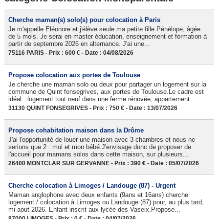
Cherche maman(s) solo(s) pour colocation à Paris
Je m'appelle Eléonore et j'élève seule ma petite fille Pénélope, âgée
de 5 mois. Je serai en master éducation, enseignement et formation à
partir de septembre 2026 en alternance. J'ai une...
75116 PARIS - Prix : 600 € - Date : 04/08/2026
Propose colocation aux portes de Toulouse
Je cherche une maman solo ou deux pour partager un logement sur la
commune de Quint fonsegrives, aux portes de Toulouse.Le cadre est
idéal : logement tout neuf dans une ferme rénovée, appartement...
31130 QUINT FONSEGRIVES - Prix : 750 € - Date : 13/07/2026
Propose cohabitation maison dans la Drôme
J'ai l'opportunité de louer une maison avec 3 chambres et nous ne
serions que 2 : moi et mon bébé.J'envisage donc de proposer de
l'accueil pour mamans solos dans cette maison, sur plusieurs...
26400 MONTCLAR SUR GERVANNE - Prix : 390 € - Date : 05/07/2026
Cherche colocation à Limoges / Landouge (87) - Urgent
Maman anglophone avec deux enfants (9ans et 16ans) cherche
logement / colocation à Limoges ou Landouge (87) pour, au plus tard,
mi-aout 2026. Enfant inscrit aux lycée des Vaseix.Propose...
87000 LIMOGES - Prix : 0 € - Date : 04/07/2026