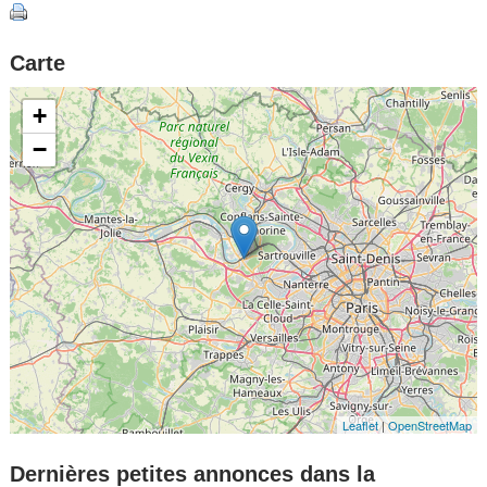
Carte
+
−
Leaflet
|
OpenStreetMap
Dernières petites annonces dans la