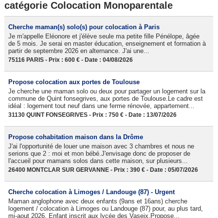
catégorie Colocation Monoparentale
Cherche maman(s) solo(s) pour colocation à Paris
Je m'appelle Eléonore et j'élève seule ma petite fille Pénélope, âgée
de 5 mois. Je serai en master éducation, enseignement et formation à
partir de septembre 2026 en alternance. J'ai une...
75116 PARIS - Prix : 600 € - Date : 04/08/2026
Propose colocation aux portes de Toulouse
Je cherche une maman solo ou deux pour partager un logement sur la
commune de Quint fonsegrives, aux portes de Toulouse.Le cadre est
idéal : logement tout neuf dans une ferme rénovée, appartement...
31130 QUINT FONSEGRIVES - Prix : 750 € - Date : 13/07/2026
Propose cohabitation maison dans la Drôme
J'ai l'opportunité de louer une maison avec 3 chambres et nous ne
serions que 2 : moi et mon bébé.J'envisage donc de proposer de
l'accueil pour mamans solos dans cette maison, sur plusieurs...
26400 MONTCLAR SUR GERVANNE - Prix : 390 € - Date : 05/07/2026
Cherche colocation à Limoges / Landouge (87) - Urgent
Maman anglophone avec deux enfants (9ans et 16ans) cherche
logement / colocation à Limoges ou Landouge (87) pour, au plus tard,
mi-aout 2026. Enfant inscrit aux lycée des Vaseix.Propose...