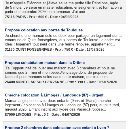
Je m'appelle Eléonore et j'élève seule ma petite fille Pénélope, âgée
de 5 mois. Je serai en master éducation, enseignement et formation à
partir de septembre 2026 en alternance. J'ai une...
75116 PARIS - Prix : 600 € - Date : 04/08/2026
Propose colocation aux portes de Toulouse
Je cherche une maman solo ou deux pour partager un logement sur la
commune de Quint fonsegrives, aux portes de Toulouse.Le cadre est
idéal : logement tout neuf dans une ferme rénovée, appartement...
31130 QUINT FONSEGRIVES - Prix : 750 € - Date : 13/07/2026
Propose cohabitation maison dans la Drôme
J'ai l'opportunité de louer une maison avec 3 chambres et nous ne
serions que 2 : moi et mon bébé.J'envisage donc de proposer de
l'accueil pour mamans solos dans cette maison, sur plusieurs...
26400 MONTCLAR SUR GERVANNE - Prix : 390 € - Date : 05/07/2026
Cherche colocation à Limoges / Landouge (87) - Urgent
Maman anglophone avec deux enfants (9ans et 16ans) cherche
logement / colocation à Limoges ou Landouge (87) pour, au plus tard,
mi-aout 2026. Enfant inscrit aux lycée des Vaseix.Propose...
87000 LIMOGES - Prix : 0 € - Date : 04/07/2026
Propose 2 chambres dans colocation avec enfant à Lyon 7