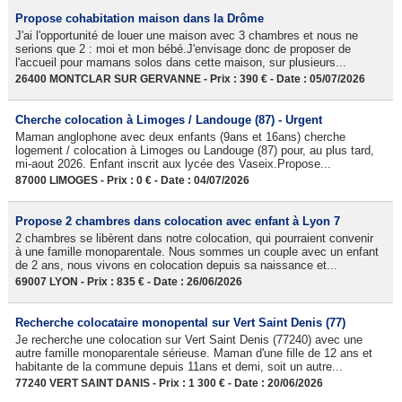
Propose cohabitation maison dans la Drôme
J'ai l'opportunité de louer une maison avec 3 chambres et nous ne
serions que 2 : moi et mon bébé.J'envisage donc de proposer de
l'accueil pour mamans solos dans cette maison, sur plusieurs...
26400 MONTCLAR SUR GERVANNE - Prix : 390 € - Date : 05/07/2026
Cherche colocation à Limoges / Landouge (87) - Urgent
Maman anglophone avec deux enfants (9ans et 16ans) cherche
logement / colocation à Limoges ou Landouge (87) pour, au plus tard,
mi-aout 2026. Enfant inscrit aux lycée des Vaseix.Propose...
87000 LIMOGES - Prix : 0 € - Date : 04/07/2026
Propose 2 chambres dans colocation avec enfant à Lyon 7
2 chambres se libèrent dans notre colocation, qui pourraient convenir
à une famille monoparentale. Nous sommes un couple avec un enfant
de 2 ans, nous vivons en colocation depuis sa naissance et...
69007 LYON - Prix : 835 € - Date : 26/06/2026
Recherche colocataire monopental sur Vert Saint Denis (77)
Je recherche une colocation sur Vert Saint Denis (77240) avec une
autre famille monoparentale sérieuse. Maman d'une fille de 12 ans et
habitante de la commune depuis 11ans et demi, soit un autre...
77240 VERT SAINT DANIS - Prix : 1 300 € - Date : 20/06/2026