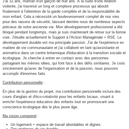
J'ai 32 ans, maman d'un garçon de huit ans. À la suite d'une relation
violente, j'ai traversé un long et complexe processus qui aboutit
finalement à l'obtention de la garde complète et de la responsabilité de
mon enfant. Cela a nécessité un bouleversement complet de nos vies
pour des raisons de sécurité, laissant derrière nous de nombreux aspects
précieux de notre ancienne vie. Mon développement professionnel a été
bloqué pendant longtemps, mais je suis maintenant de retour sur la bonne
voie. J'étudie actuellement le Support à l'Action Managériale + RSE. Le
développement durable est ma principale passion. J'ai de l'expérience en
matière de vie communautaire et j'ai collaboré en tant qu'assistante et
animatrice dans un centre britannique d'éducation à la transition sociale et
écologique. Je cherche à entrer en contact avec des personnes
partageant les mêmes idées, qui font face à des défis similaires. Je crois
sincèrement qu'avec de l'organisation et de la passion, nous pouvons
accomplir d'énormes faits.
Contribution personnelle
:
En plus de la gestion du projet, ma contribution personnelle inclura des
cours d'anglais et d'éco-créativité pour les enfants locaux, visant à
enrichir l'expérience éducative des enfants tout en promouvant une
conscience écologique dès le plus jeune âge.
Ma vision comprend
:
Un logement + espace de travail abordables et dignes.
Des pratiques de vie durable