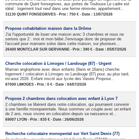
commune de Quint fonsegrives, aux portes de Toulouse.Le cadre est
idéal : logement tout neuf dans une ferme rénovée, appartement...
31130 QUINT FONSEGRIVES - Prix : 750 € - Date : 13/07/2026
Propose cohabitation maison dans la Drôme
J'ai l'opportunité de louer une maison avec 3 chambres et nous ne
serions que 2 : moi et mon bébé.J'envisage donc de proposer de
l'accueil pour mamans solos dans cette maison, sur plusieurs...
26400 MONTCLAR SUR GERVANNE - Prix : 390 € - Date : 05/07/2026
Cherche colocation à Limoges / Landouge (87) - Urgent
Maman anglophone avec deux enfants (9ans et 16ans) cherche
logement / colocation à Limoges ou Landouge (87) pour, au plus tard,
mi-aout 2026. Enfant inscrit aux lycée des Vaseix.Propose...
87000 LIMOGES - Prix : 0 € - Date : 04/07/2026
Propose 2 chambres dans colocation avec enfant à Lyon 7
2 chambres se libèrent dans notre colocation, qui pourraient convenir
à une famille monoparentale. Nous sommes un couple avec un enfant
de 2 ans, nous vivons en colocation depuis sa naissance et...
69007 LYON - Prix : 835 € - Date : 26/06/2026
Recherche colocataire monopental sur Vert Saint Denis (77)