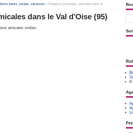
ivers loisirs, sorties, vacances
> Relations,échanges, amicales dans le
Re
icales dans le Val d'Oise (95)
ions amicales sorties.
Sui
Rub
Bi
Si
A
Ag
A
A
L
Pet