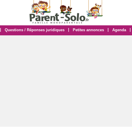
|
|
|
|
Questions / Réponses juridiques
Petites annonces
Agenda