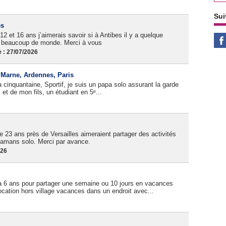
Sui
es
12 et 16 ans j’aimerais savoir si à Antibes il y a quelque
as beaucoup de monde. Merci à vous
 : 27/07/2026
, Marne, Ardennes, Paris
cinquantaine, Sportif, je suis un papa solo assurant la garde
et de mon fils, un étudiant en 5ᵉ...
 23 ans près de Versailles aimeraient partager des activités
amans solo. Merci par avance.
026
à 6 ans pour partager une semaine ou 10 jours en vacances
cation hors village vacances dans un endroit avec...