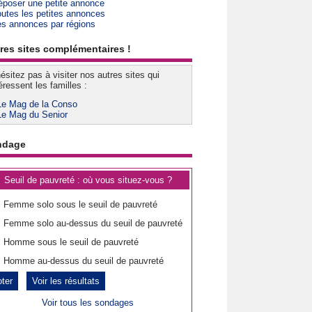
époser une petite annonce
outes les petites annonces
es annonces par régions
res sites complémentaires !
ésitez pas à visiter nos autres sites qui
éressent les familles :
Le Mag de la Conso
Le Mag du Senior
ndage
Seuil de pauvreté : où vous situez-vous ?
Femme solo sous le seuil de pauvreté
Femme solo au-dessus du seuil de pauvreté
Homme sous le seuil de pauvreté
Homme au-dessus du seuil de pauvreté
Voir les résultats
Voir tous les sondages