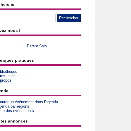
cherche
vez-nous !
Parent Solo
riques pratiques
bliothèque
tes utiles
 propos
enda
jouter un événement dans l'agenda
genda par régions
iste des événements
ites annonces