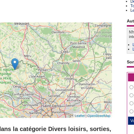
D
T
L
Aut
N'h
int
So
Leaflet
|
OpenStreetMap
ns la catégorie Divers loisirs, sorties,