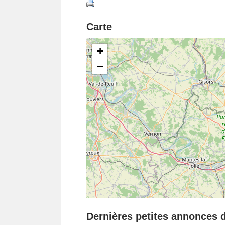
Carte
+
−
Dernières petites annonces da