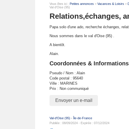
Vous êtes ici :
Petites annonces
>
Vacances & Loisirs
>
D
Val d'Oise (95)
Relations,échanges, am
Papa solo d'une ado, recherche échanges, relat
Nous sommes dans le val d'Oise (95) .
A bientôt.
Alain.
Coordonnées & Informations
Pseudo / Nom : Alain
Code postal : 95640
Ville : MARINES
Prix : Non communiqué
Envoyer un e-mail
Val-d'Oise (95)
-
Île-de-France
Publiée : 08/09/2024 - Expirée : 07/12/2024