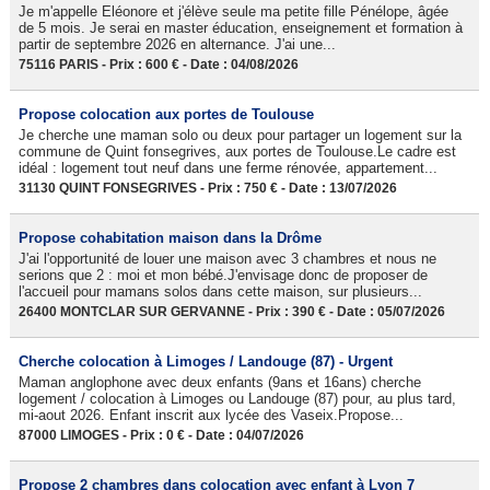
Je m'appelle Eléonore et j'élève seule ma petite fille Pénélope, âgée
de 5 mois. Je serai en master éducation, enseignement et formation à
partir de septembre 2026 en alternance. J'ai une...
75116 PARIS - Prix : 600 € - Date : 04/08/2026
Propose colocation aux portes de Toulouse
Je cherche une maman solo ou deux pour partager un logement sur la
commune de Quint fonsegrives, aux portes de Toulouse.Le cadre est
idéal : logement tout neuf dans une ferme rénovée, appartement...
31130 QUINT FONSEGRIVES - Prix : 750 € - Date : 13/07/2026
Propose cohabitation maison dans la Drôme
J'ai l'opportunité de louer une maison avec 3 chambres et nous ne
serions que 2 : moi et mon bébé.J'envisage donc de proposer de
l'accueil pour mamans solos dans cette maison, sur plusieurs...
26400 MONTCLAR SUR GERVANNE - Prix : 390 € - Date : 05/07/2026
Cherche colocation à Limoges / Landouge (87) - Urgent
Maman anglophone avec deux enfants (9ans et 16ans) cherche
logement / colocation à Limoges ou Landouge (87) pour, au plus tard,
mi-aout 2026. Enfant inscrit aux lycée des Vaseix.Propose...
87000 LIMOGES - Prix : 0 € - Date : 04/07/2026
Propose 2 chambres dans colocation avec enfant à Lyon 7