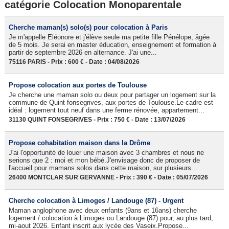
catégorie Colocation Monoparentale
Cherche maman(s) solo(s) pour colocation à Paris
Je m'appelle Eléonore et j'élève seule ma petite fille Pénélope, âgée
de 5 mois. Je serai en master éducation, enseignement et formation à
partir de septembre 2026 en alternance. J'ai une...
75116 PARIS - Prix : 600 € - Date : 04/08/2026
Propose colocation aux portes de Toulouse
Je cherche une maman solo ou deux pour partager un logement sur la
commune de Quint fonsegrives, aux portes de Toulouse.Le cadre est
idéal : logement tout neuf dans une ferme rénovée, appartement...
31130 QUINT FONSEGRIVES - Prix : 750 € - Date : 13/07/2026
Propose cohabitation maison dans la Drôme
J'ai l'opportunité de louer une maison avec 3 chambres et nous ne
serions que 2 : moi et mon bébé.J'envisage donc de proposer de
l'accueil pour mamans solos dans cette maison, sur plusieurs...
26400 MONTCLAR SUR GERVANNE - Prix : 390 € - Date : 05/07/2026
Cherche colocation à Limoges / Landouge (87) - Urgent
Maman anglophone avec deux enfants (9ans et 16ans) cherche
logement / colocation à Limoges ou Landouge (87) pour, au plus tard,
mi-aout 2026. Enfant inscrit aux lycée des Vaseix.Propose...