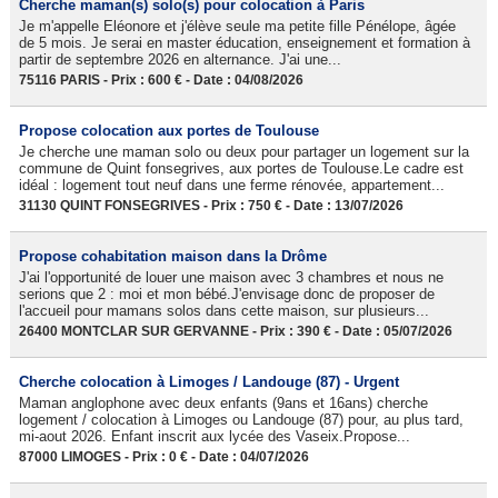
Cherche maman(s) solo(s) pour colocation à Paris
Je m'appelle Eléonore et j'élève seule ma petite fille Pénélope, âgée
de 5 mois. Je serai en master éducation, enseignement et formation à
partir de septembre 2026 en alternance. J'ai une...
75116 PARIS - Prix : 600 € - Date : 04/08/2026
Propose colocation aux portes de Toulouse
Je cherche une maman solo ou deux pour partager un logement sur la
commune de Quint fonsegrives, aux portes de Toulouse.Le cadre est
idéal : logement tout neuf dans une ferme rénovée, appartement...
31130 QUINT FONSEGRIVES - Prix : 750 € - Date : 13/07/2026
Propose cohabitation maison dans la Drôme
J'ai l'opportunité de louer une maison avec 3 chambres et nous ne
serions que 2 : moi et mon bébé.J'envisage donc de proposer de
l'accueil pour mamans solos dans cette maison, sur plusieurs...
26400 MONTCLAR SUR GERVANNE - Prix : 390 € - Date : 05/07/2026
Cherche colocation à Limoges / Landouge (87) - Urgent
Maman anglophone avec deux enfants (9ans et 16ans) cherche
logement / colocation à Limoges ou Landouge (87) pour, au plus tard,
mi-aout 2026. Enfant inscrit aux lycée des Vaseix.Propose...
87000 LIMOGES - Prix : 0 € - Date : 04/07/2026